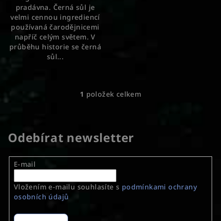
pradávna. Černá sůl je
hvězdiček.
velmi cennou ingrediencí
používaná čarodějnicemi
napříč celým světem. V
průběhu historie se černá
sůl...
1
položek celkem
O
v
l
á
Odebírat newsletter
d
a
E-mail
c
í
Vložením e-mailu souhlasíte s
podmínkami ochrany
p
osobních údajů
r
v