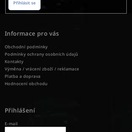
k
Přihlásit se
y
v
Z
ý
á
p
p
Informace pro vás
i
a
s
Obchodní podmínky
u
t
Podmínky ochrany osobních údajů
í
Kontakty
Výměna / vrácení zboží / reklamace
Platba a doprava
Hodnocení obchodu
Přihlášení
E-mail