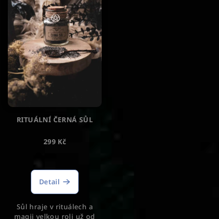
i
k
s
t
p
ů
r
o
d
u
k
t
RITUÁLNÍ ČERNÁ SŮL
ů
299 Kč
Průměrné
hodnocení
produktu
Detail
je
5,0
Sůl hraje v rituálech a
z
magii velkou roli už od
5