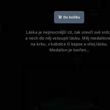
Průměrné
hodnocení
Do košíku
produktu
je
5,0
Láska je nejmocnější cit, tak otevři své srd
z
a nech do něj vstoupit lásku. Měj medailon
5
na krku, v kabelce či kapse a vítej lásku.
hvězdiček.
Medailon je tvořen...