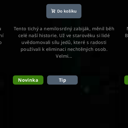
Do košíku
u
Tento tichý a nemilosrdný zabiják, měnil běh
ní
celé naší historie. Už ve starověku si lidé
B
o
uvědomovali sílu jedů, které s radosti
používali k eliminaci nechtěných osob.
Velmi...
Novinka
Tip