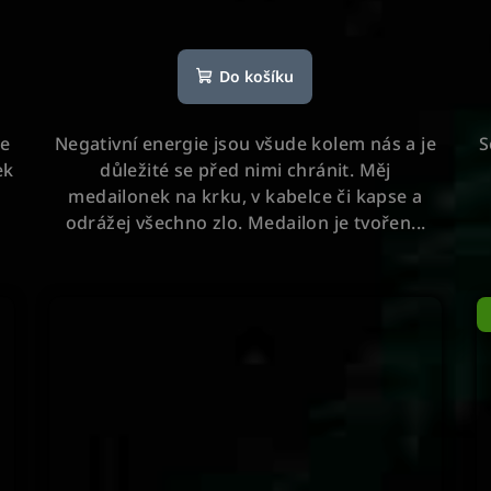
Průměrné
hodnocení
Do košíku
produktu
je
5,0
ce
Negativní energie jsou všude kolem nás a je
S
z
ek
důležité se před nimi chránit. Měj
5
medailonek na krku, v kabelce či kapse a
hvězdiček.
odrážej všechno zlo. Medailon je tvořen...