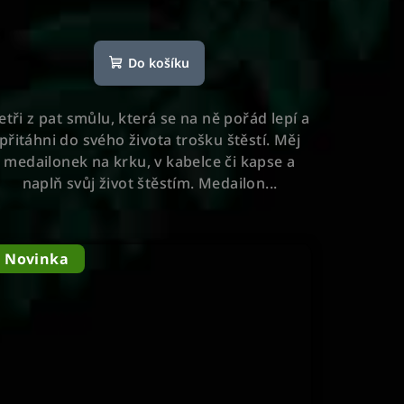
Do košíku
etři z pat smůlu, která se na ně pořád lepí a
přitáhni do svého života trošku štěstí. Měj
medailonek na krku, v kabelce či kapse a
naplň svůj život štěstím. Medailon...
Novinka