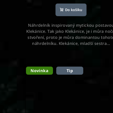
hodnocení
Do košíku
produktu
je
5,0
Náhrdelník inspirovaný mytickou postavo
z
Klekánice. Tak jako Klekánice, je i můra noč
5
stvoření, proto je můra dominantou tohot
hvězdiček.
náhrdelníku. Klekánice, mladší sestra...
Novinka
Tip