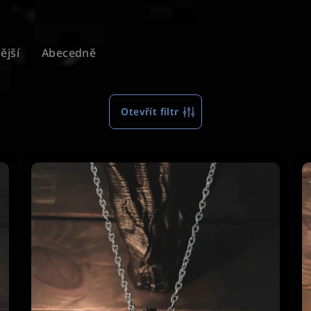
ější
Abecedně
Otevřít filtr