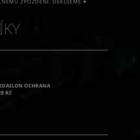
ELNÉMU ZPOŽDĚNÍ. DĚKUJEME ♥
ÍKY
EDAILON OCHRANA
29 Kč