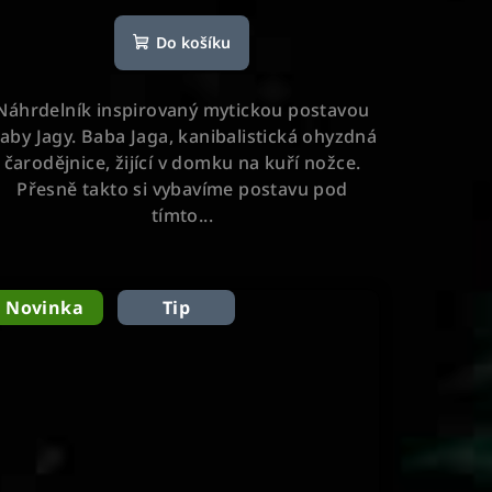
hodnocení
Do košíku
produktu
je
5,0
Náhrdelník inspirovaný mytickou postavou
z
aby Jagy. Baba Jaga, kanibalistická ohyzdná
5
čarodějnice, žijící v domku na kuří nožce.
hvězdiček.
Přesně takto si vybavíme postavu pod
tímto...
Novinka
Tip