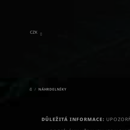
Přejít
na
obsah
CZK
/
NÁHRDELNÍKY
DOMŮ
DŮLEŽITÁ INFORMACE:
UPOZORŇU