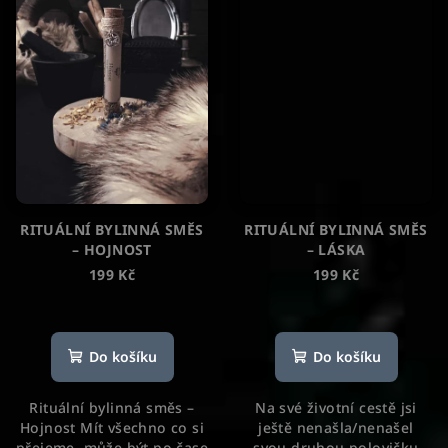
RITUÁLNÍ BYLINNÁ SMĚS
RITUÁLNÍ BYLINNÁ SMĚS
– HOJNOST
– LÁSKA
199 Kč
199 Kč
Průměrné
Průměrné
hodnocení
hodnocení
produktu
produktu
Do košíku
Do košíku
je
je
5,0
5,0
Rituální bylinná směs –
Na své životní cestě jsi
z
z
Hojnost Mít všechno co si
ještě nenašla/nenašel
5
5
přejeme, může být po čase
svou druhou polovičku