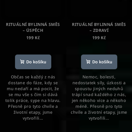
RITUÁLNÍ BYLINNÁ SMĚS
RITUÁLNÍ BYLINNÁ SMĚS
– ÚSPĚCH
– ZDRAVÍ
199 Kč
199 Kč
Průměrné
Průměrné
hodnocení
hodnocení
produktu
produktu
Do košíku
Do košíku
je
je
5,0
5,0
Občas se každý z nás
Nemoc, bolesti,
z
z
dostane do fáze, kdy se
nedostatek síly, úzkosti a
5
5
mu nedaří a má pocit, že
spoustu jiných neduhů
hvězdiček.
hvězdiček.
se mu vše s čím si dává
trápí snad každého z nás,
tolik práce, sype na hlavu.
jen někoho více a někoho
Přesně pro tyto chvíle a
méně. Přesně pro tyto
životní etapy, jsme
chvíle a životní etapy, jsme
vytvořili...
vytvořili...