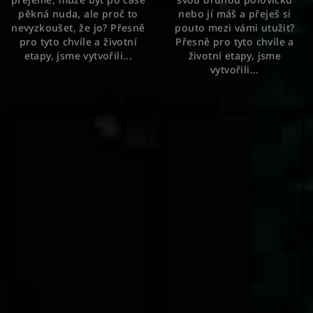
hvězdiček.
hvězdiček.
pěkná nuda, ale proč to
nebo jí máš a přeješ si
nevyzkoušet, že jo? Přesně
pouto mezi vámi utužit?
pro tyto chvíle a životní
Přesně pro tyto chvíle a
etapy, jsme vytvořili...
životní etapy, jsme
vytvořili...