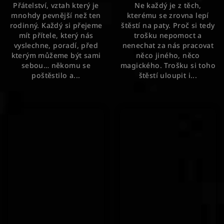
Přátelství, vztah který je
Ne každý je z těch,
mnohdy pevnější než ten
kterému se zrovna lepí
rodinný. Každý si přejeme
štěstí na paty. Proč si tedy
mít přítele, který nás
trošku nepomoct a
vyslechne, poradí, před
nenechat za nás pracovat
kterým můžeme být sami
něco jiného, něco
sebou… někomu se
magického. Trošku si toho
poštěstilo a...
štěstí uloupit i...