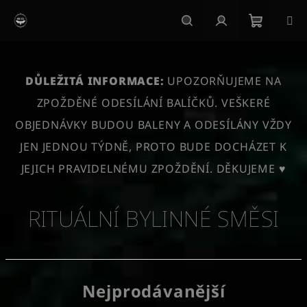
Přejít
na
obsah
Nákupn
Hledat
Přihlášení
košík
DŮLEŽITÁ INFORMACE:
UPOZORŇUJEME NA
ZPOŽDĚNÉ ODESÍLÁNÍ BALÍČKŮ. VEŠKERÉ
OBJEDNÁVKY BUDOU BALENY A ODESÍLÁNY VŽDY
JEN JEDNOU TÝDNĚ, PROTO BUDE DOCHÁZET K
JEJICH PRAVIDELNÉMU ZPOŽDĚNÍ. DĚKUJEME ♥
RITUÁLNÍ BYLINNÉ SMĚSI
Nejprodávanější