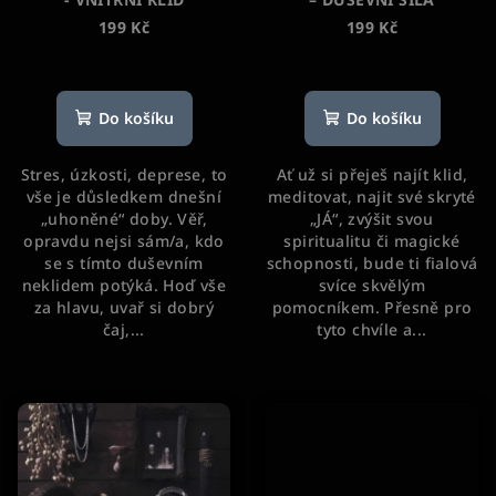
199 Kč
199 Kč
Průměrné
hodnocení
produktu
Do košíku
Do košíku
je
5,0
Stres, úzkosti, deprese, to
Ať už si přeješ najít klid,
z
vše je důsledkem dnešní
meditovat, najit své skryté
5
„uhoněné“ doby. Věř,
„JÁ“, zvýšit svou
hvězdiček.
opravdu nejsi sám/a, kdo
spiritualitu či magické
se s tímto duševním
schopnosti, bude ti fialová
neklidem potýká. Hoď vše
svíce skvělým
za hlavu, uvař si dobrý
pomocníkem. Přesně pro
čaj,...
tyto chvíle a...