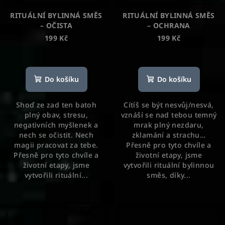
RITUÁLNÍ BYLINNÁ SMĚS
RITUÁLNÍ BYLINNÁ SMĚS
– OČISTA
– OCHRANA
199 Kč
199 Kč
Průměrné
hodnocení
produktu
Do košíku
Do košíku
je
5,0
Shoď ze zad ten batoh
Cítíš se být nesvůj/nesvá,
z
plný obav, stresu,
vznáší se nad tebou temný
5
negativních myšlenek a
mrak plný nezdaru,
hvězdiček.
nech se očistit. Nech
zklamání a strachu…
magii pracovat za tebe.
Přesně pro tyto chvíle a
Přesně pro tyto chvíle a
životní etapy, jsme
životní etapy, jsme
vytvořili rituální bylinnou
vytvořili rituální...
směs, díky...