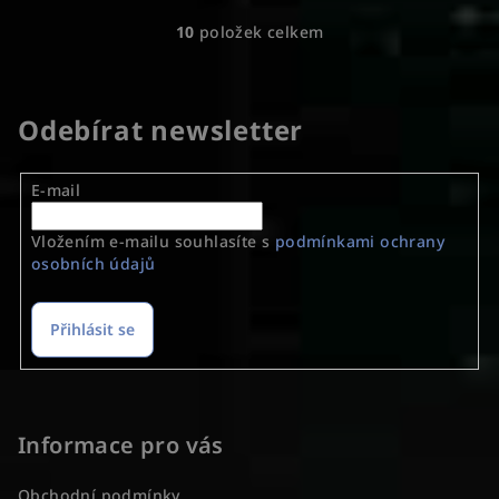
10
položek celkem
O
v
l
á
Odebírat newsletter
d
a
E-mail
c
í
Vložením e-mailu souhlasíte s
podmínkami ochrany
p
osobních údajů
r
v
k
Přihlásit se
y
v
Z
ý
á
p
p
Informace pro vás
i
a
s
Obchodní podmínky