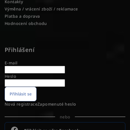
Kontakty
Výměna / vrácení zboží / reklamace
Platba a doprava
Hodnocení obchodu
Přihlášení
E-mail
Heslo
Přihlásit se
Nová registrace
Zapomenuté heslo
nebo