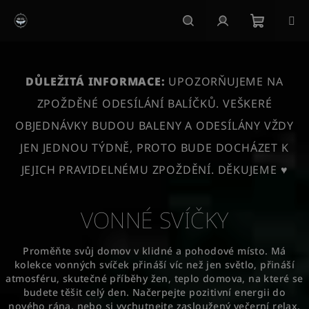
Přejít
na
obsah
Nákupn
Hledat
Přihlášení
košík
DŮLEŽITÁ INFORMACE:
UPOZORŇUJEME NA
ZPOŽDĚNÉ ODESÍLÁNÍ BALÍČKŮ. VEŠKERÉ
OBJEDNÁVKY BUDOU BALENY A ODESÍLÁNY VŽDY
JEN JEDNOU TÝDNĚ, PROTO BUDE DOCHÁZET K
JEJICH PRAVIDELNÉMU ZPOŽDĚNÍ. DĚKUJEME ♥
VONNÉ SVÍČKY
Proměňte svůj domov v klidné a pohodové místo. Má
kolekce vonných svíček přináší víc než jen světlo, přináší
atmosféru, skutečné příběhy žen, teplo domova, na které se
budete těšit celý den. Načerpejte pozitivní energii do
nového rána, nebo si vychutnejte zasloužený večerní relax.