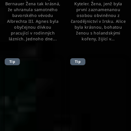
Bernauer Žena tak krásná,
Kyteler. Žena, jenž byla
5
že uhranula samotného
první zaznamenanou
hvězdiček.
bavorského vévodu
osobou obviněnou z
Albrechta III. Agnes byla
čarodějnictví v Irsku. Alice
obyčejnou dívkou
byla krásnou, bohatou
pracující v rodinných
ženou s holandskými
lázních. Jednoho dne...
kořeny, žijící v...
Tip
Tip