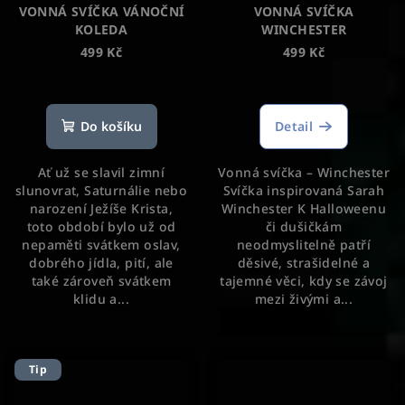
VONNÁ SVÍČKA VÁNOČNÍ
VONNÁ SVÍČKA
KOLEDA
WINCHESTER
499 Kč
499 Kč
Průměrné
Průměrné
hodnocení
hodnocení
produktu
produktu
Do košíku
Detail
je
je
5,0
5,0
Ať už se slavil zimní
Vonná svíčka – Winchester
z
z
slunovrat, Saturnálie nebo
Svíčka inspirovaná Sarah
5
5
narození Ježíše Krista,
Winchester K Halloweenu
hvězdiček.
hvězdiček.
toto období bylo už od
či dušičkám
nepaměti svátkem oslav,
neodmyslitelně patří
dobrého jídla, pití, ale
děsivé, strašidelné a
také zároveň svátkem
tajemné věci, kdy se závoj
klidu a...
mezi živými a...
Tip