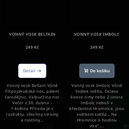
VONNÝ VOSK BELTAIN
VONNÝ VOSK IMBOLC
249 Kč
249 Kč
Detail
Do košíku
Vonný vosk Beltain Vůně
Vonný vosk Imbolc Vůně
Filipojakubská noc, pálení
Svátek světla, Oslava
čarodějnic, Valpuržina noc
konce zimy nebo 2.února
Večer z 30. dubna –
Imbolc neboli v
1.května Příroda je v
křesťanství Hromnice, jsou
rozkvětu, všechny stromy
svátkem světla „ Na
a rostliny...
Hromnice o hodinu
více“....