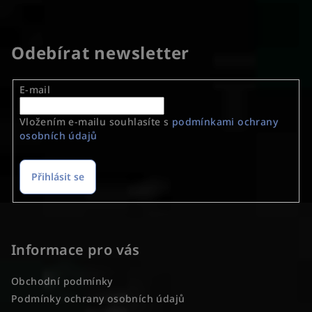
Odebírat newsletter
E-mail
Vložením e-mailu souhlasíte s
podmínkami ochrany
osobních údajů
Přihlásit se
Z
á
p
Informace pro vás
a
Obchodní podmínky
t
Podmínky ochrany osobních údajů
í