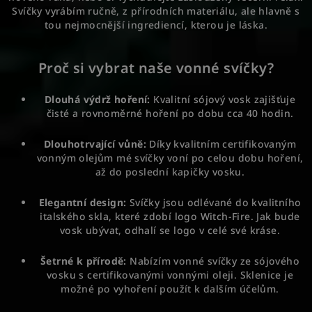
Svíčky vyrábím ručně, z přírodních materiálu, ale hlavně s
tou nejmocnější ingrediencí, kterou je láska.
Proč si vybrat naše vonné svíčky?
Dlouhá výdrž hoření:
Kvalitní sójový vosk zajišťuje
čisté a rovnoměrné hoření po dobu cca 40 hodin.
Dlouhotrvající vůně:
Díky kvalitním certifikovaným
vonným olejům mé svíčky voní po celou dobu hoření,
až do poslední kapičky vosku.
Elegantní design:
Svíčky jsou odlévané do kvalitního
italského skla, které zdobí logo Witch-Fire. Jak bude
vosk ubývat, odhalí se logo v celé své kráse.
Šetrné k přírodě:
Nabízím vonné svíčky ze sójového
vosku s certifikovanými vonnými oleji. Sklenice je
možné po vyhoření použít k dalším účelům.