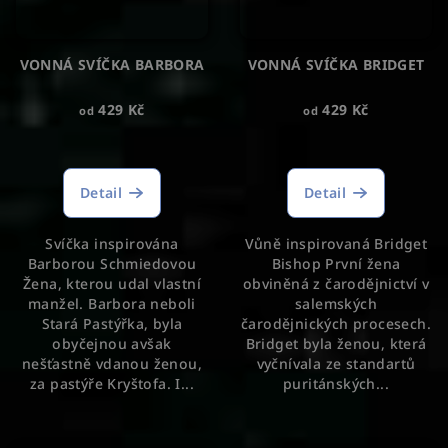
VONNÁ SVÍČKA BARBORA
VONNÁ SVÍČKA BRIDGET
429 Kč
429 Kč
od
od
Průměrné
Průměrné
hodnocení
hodnocení
produktu
produktu
Detail
Detail
je
je
5,0
5,0
Svíčka inspirována
Vůně inspirovaná Bridget
z
z
Barborou Schmiedovou
Bishop První žena
5
5
Žena, kterou udal vlastní
obviněná z čarodějnictví v
hvězdiček.
hvězdiček.
manžel. Barbora neboli
salemských
Stará Pastýřka, byla
čarodějnických procesech.
obyčejnou avšak
Bridget byla ženou, která
nešťastně vdanou ženou,
vyčnívala ze standartů
za pastýře Kryštofa. I...
puritánských...