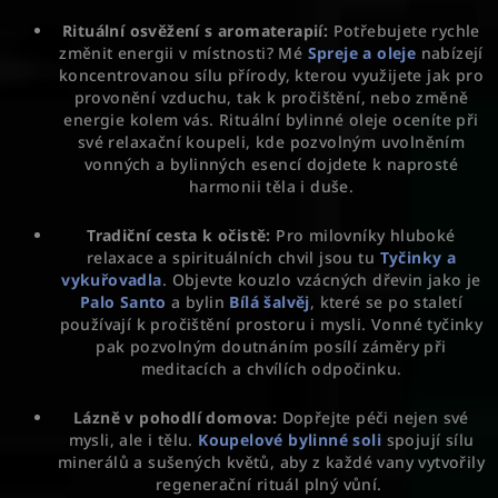
v
ý
Rituální osvěžení s aromaterapií:
Potřebujete rychle
p
změnit energii v místnosti? Mé
Spreje a oleje
nabízejí
i
koncentrovanou sílu přírody, kterou využijete jak pro
provonění vzduchu, tak k pročištění, nebo změně
s
energie kolem vás. Rituální bylinné oleje oceníte při
u
své relaxační koupeli, kde pozvolným uvolněním
vonných a bylinných esencí dojdete k naprosté
harmonii těla i duše.
Tradiční cesta k očistě:
Pro milovníky hluboké
relaxace a spirituálních chvil jsou tu
Tyčinky a
vykuřovadla
. Objevte kouzlo vzácných dřevin jako je
Palo Santo
a bylin
Bílá šalvěj
, které se po staletí
používají k pročištění prostoru i mysli. Vonné tyčinky
pak pozvolným doutnáním posílí záměry při
meditacích a chvílích odpočinku.
Lázně v pohodlí domova:
Dopřejte péči nejen své
mysli, ale i tělu.
Koupelové bylinné soli
spojují sílu
minerálů a sušených květů, aby z každé vany vytvořily
regenerační rituál plný vůní.