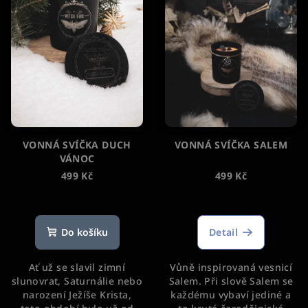
s
t
p
ů
r
o
d
u
k
t
VONNÁ SVÍČKA DUCH
VONNÁ SVÍČKA SALEM
ů
VÁNOC
499 Kč
499 Kč
Průměrné
Průměrné
hodnocení
hodnocení
produktu
produktu
Do košíku
Detail
je
je
5,0
5,0
Ať už se slavil zimní
Vůně inspirovaná vesnicí
z
z
slunovrat, Saturnálie nebo
Salem. Při slově Salem se
5
5
narození Ježíše Krista,
každému vybaví jediné a
hvězdiček.
hvězdiček.