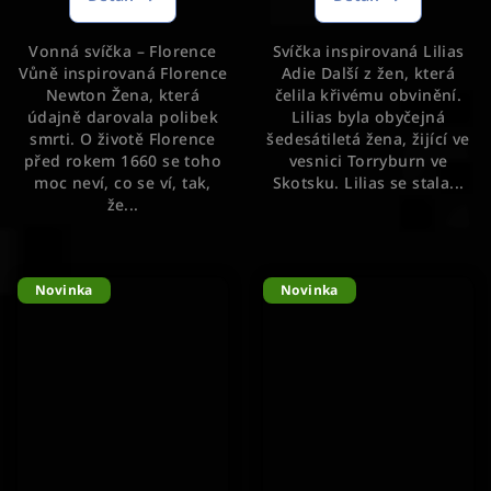
je
5,0
Vonná svíčka – Florence
Svíčka inspirovaná Lilias
z
Vůně inspirovaná Florence
Adie Další z žen, která
5
Newton Žena, která
čelila křivému obvinění.
hvězdiček.
údajně darovala polibek
Lilias byla obyčejná
smrti. O životě Florence
šedesátiletá žena, žijící ve
před rokem 1660 se toho
vesnici Torryburn ve
moc neví, co se ví, tak,
Skotsku. Lilias se stala...
že...
Novinka
Novinka