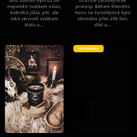
toto období bylo už od
to kruté čarodějnické
nepaměti svátkem oslav,
procesy. Během šíleného
dobrého jídla, pití, ale
honu na čarodějnice bylo
také zároveň svátkem
obviněno přes 200 žen,
klidu a...
dětí a...
Halloween