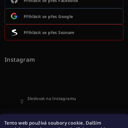
Přihlásit se přes Facebook
Přihlásit se přes Google
Přihlásit se přes Seznam
Instagram
Sledovat na Instagramu
Přijímáme online platby
Tento web používá soubory cookie. Dalším