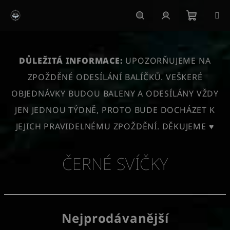
Přejít
na
obsah
Nákupn
Hledat
Přihlášení
košík
DŮLEŽITÁ INFORMACE:
UPOZORŇUJEME NA
ZPOŽDĚNÉ ODESÍLÁNÍ BALÍČKŮ. VEŠKERÉ
OBJEDNÁVKY BUDOU BALENY A ODESÍLÁNY VŽDY
JEN JEDNOU TÝDNĚ, PROTO BUDE DOCHÁZET K
JEJICH PRAVIDELNÉMU ZPOŽDĚNÍ. DĚKUJEME ♥
ČERNÉ SVÍČKY
Nejprodávanější