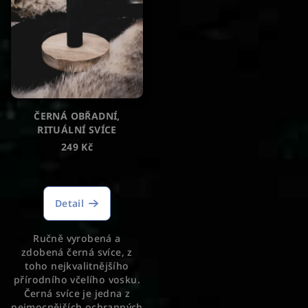
ČERNÁ OBŘADNÍ,
RITUÁLNÍ SVÍCE
249 Kč
Průměrné
hodnocení
produktu
Detail
je
5,0
Ručně vyrobená a
z
zdobená černá svíce, z
5
toho nejkvalitnějšího
hvězdiček.
přírodního včelího vosku.
Černá svíce je jedna z
nejmocnějších ochranných