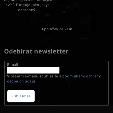
svící. Funguje jako jakýsi
ochranný...
3
položek celkem
O
v
l
á
Odebírat newsletter
d
a
E-mail
c
í
Vložením e-mailu souhlasíte s
podmínkami ochrany
p
osobních údajů
r
v
k
Přihlásit se
y
v
Z
ý