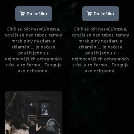
Průměrné
Průměrné
hodnocení
hodnocení
produktu
produktu
Do košíku
Do košíku
je
je
5,0
5,0
Cítíš se být nesvůj/nesvá,
Cítíš se být nesvůj/nesvá,
z
z
vznáší se nad tebou temný
vznáší se nad tebou temný
5
5
mrak plný nezdaru a
mrak plný nezdaru a
hvězdiček.
hvězdiček.
zklamání… je načase
zklamání… je načase
použít jednu z
použít jednu z
nejmocnějších ochranných
nejmocnějších ochranných
svící, a to černou. Funguje
svící, a to černou. Funguje
jako ochranný...
jako ochranný...