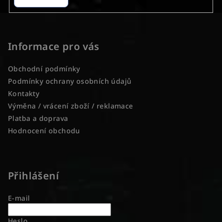
y
v
Z
ý
á
p
p
Informace pro vás
i
a
s
Obchodní podmínky
u
t
Podmínky ochrany osobních údajů
í
Kontakty
Výměna / vrácení zboží / reklamace
Platba a doprava
Hodnocení obchodu
Přihlášení
E-mail
Heslo