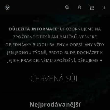
Přejít
na
obsah
Nákupn
Hledat
Přihlášení
košík
DŮLEŽITÁ INFORMACE:
UPOZORŇUJEME NA
ZPOŽDĚNÉ ODESÍLÁNÍ BALÍČKŮ. VEŠKERÉ
OBJEDNÁVKY BUDOU BALENY A ODESÍLÁNY VŽDY
JEN JEDNOU TÝDNĚ, PROTO BUDE DOCHÁZET K
JEJICH PRAVIDELNÉMU ZPOŽDĚNÍ. DĚKUJEME ♥
ČERVENÁ SŮL
Nejprodávanější