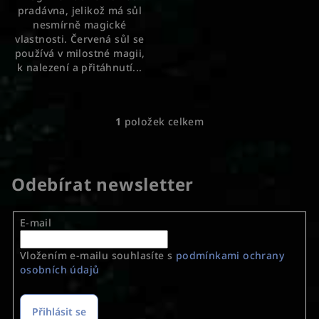
pradávna, jelikož má sůl
hvězdiček.
nesmírně magické
vlastnosti. Červená sůl se
používá v milostné magii,
k nalezení a přitáhnutí...
1
položek celkem
O
v
l
á
Odebírat newsletter
d
a
E-mail
c
í
Vložením e-mailu souhlasíte s
podmínkami ochrany
p
osobních údajů
r
v
k
Přihlásit se