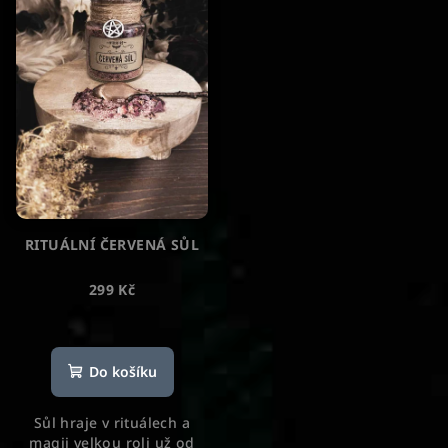
i
k
s
t
p
ů
r
o
d
u
k
t
RITUÁLNÍ ČERVENÁ SŮL
ů
299 Kč
Průměrné
hodnocení
produktu
Do košíku
je
5,0
Sůl hraje v rituálech a
z
magii velkou roli už od
5