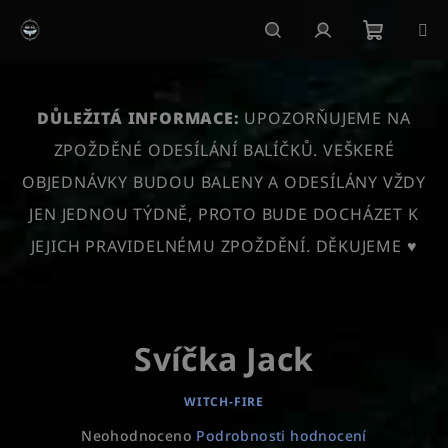
Přejít
na
obsah
Nákupn
Hledat
Přihlášení
košík
DŮLEŽITÁ INFORMACE:
UPOZORŇUJEME NA
ZPOŽDĚNÉ ODESÍLÁNÍ BALÍČKŮ. VEŠKERÉ
OBJEDNÁVKY BUDOU BALENY A ODESÍLÁNY VŽDY
JEN JEDNOU TÝDNĚ, PROTO BUDE DOCHÁZET K
JEJICH PRAVIDELNÉMU ZPOŽDĚNÍ. DĚKUJEME ♥
Svíčka Jack
WITCH-FIRE
Průměrné
Neohodnoceno
Podrobnosti hodnocení