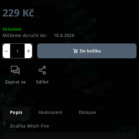
229 Kč
Měrná
Skladem
cena:
Můžeme doručit do:
10.8.2026
−
+
Do košíku
Zeptat se
Sdílet
Popis
Hodnocení
Diskuze
Značka
Witch-Fire