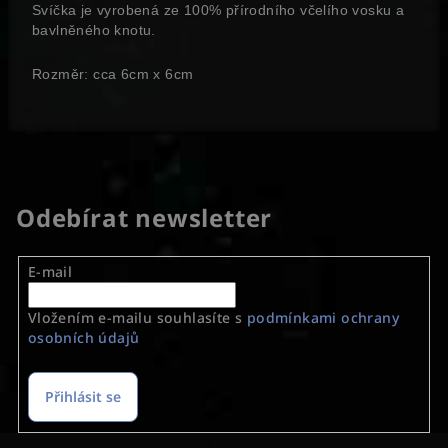
Svíčka je vyrobená ze 100% přírodního včelího vosku a
bavlněného knotu.
Rozměr: cca 6cm x 6cm
Odebírat newsletter
E-mail
Vložením e-mailu souhlasíte s
podmínkami ochrany
osobních údajů
Přihlásit se
Z