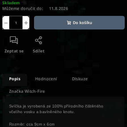
Skladem
cena:
Můžeme doručit do:
11.8.2026
−
+
Do košíku
Zeptat se
Sdílet
Popis
Hodnocení
Diskuze
Značka
Witch-Fire
Svíčka je vyrobená ze 100% přírodního čištěného
včelího vosku a bavlněného knotu.
Rozměr: cca 9cm x 6cm