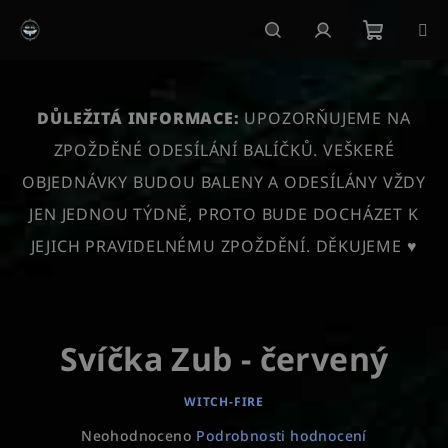
Přejít
na
obsah
Nákupn
Hledat
Přihlášení
košík
DŮLEŽITÁ INFORMACE:
UPOZORŇUJEME NA
ZPOŽDĚNÉ ODESÍLÁNÍ BALÍČKŮ. VEŠKERÉ
OBJEDNÁVKY BUDOU BALENY A ODESÍLÁNY VŽDY
JEN JEDNOU TÝDNĚ, PROTO BUDE DOCHÁZET K
JEJICH PRAVIDELNÉMU ZPOŽDĚNÍ. DĚKUJEME ♥
Svíčka Zub - červený
WITCH-FIRE
Průměrné
Neohodnoceno
Podrobnosti hodnocení