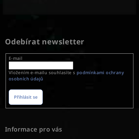
Odebírat newsletter
E-mail
Vložením e-mailu souhlasíte s
podmínkami ochrany
osobních údajů
Přihlásit se
Z
á
p
Informace pro vás
a