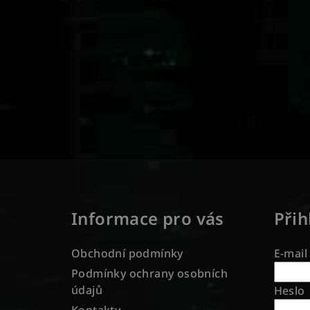
Z
á
Informace pro vás
Přih
p
a
Obchodní podmínky
E-mail
t
Podmínky ochrany osobních
údajů
Heslo
í