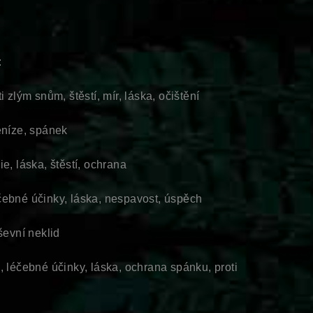
:
 zlým snům, štěstí, mír, láska, očištění
eníze, spánek
e, láska, štěstí, ochrana
čebné účinky, láska, nespavost, úspěch
ševní neklid
, léčebné účinky, láska, ochrana spánku, proti