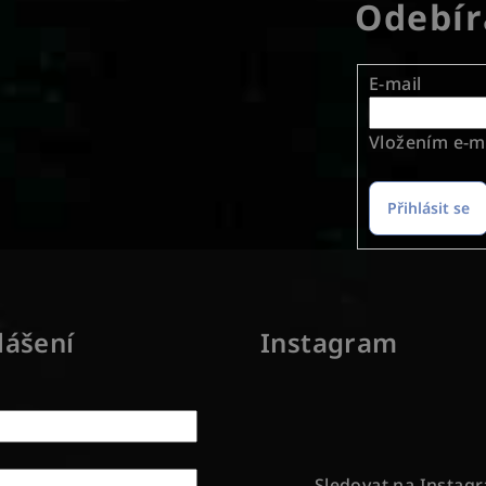
Odebír
E-mail
Vložením e-ma
Přihlásit se
lášení
Instagram
Sledovat na Instag