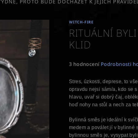
TÝDNĚ, PROTO BUDE DOCHÁZET K JEJICH PRAVID
WITCH-FIRE
RITUÁLNÍ BYL
KLID
Průměrné
3 hodnocení
Podrobnosti h
hodnocení
produktu
Stres, úzkosti, deprese, to v
je
opravdu nejsi sám/a, kdo se 
5,0
hlavu, uvař si dobrý čaj, oblék
z
hoď nohy na stůl a nech za te
5
hvězdiček.
Bylinná směs je ideální k svíč
medem a poválet jí v bylinné 
bylinnou směs je, vysypat byli