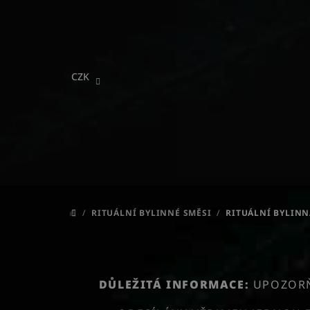
Přejít
na
obsah
CZK
/
RITUÁLNÍ BYLINNÉ SMĚSI
/
RITUÁLNÍ BYLINN
DOMŮ
DŮLEŽITÁ INFORMACE:
UPOZORŇU