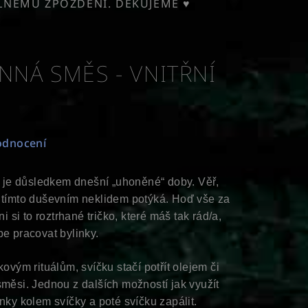
ELNÉMU ZPOŽDĚNÍ. DĚKUJEME ♥
INNÁ SMĚS - VNITŘNÍ
odnocení
še je důsledkem dnešní „uhoněné“ doby. Věř,
s tímto duševním neklidem potýká. Hoď vše za
ni si to roztrhané tričko, které máš tak rád/a,
be pracovat bylinky.
kovým rituálům, svíčku stačí potřít olejem či
směsi. Jednou z dalších možností jak využít
nky kolem svíčky a poté svíčku zapálit.