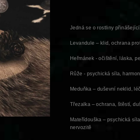
Jedná se o rostliny přinášející
Levandule – klid, ochrana proti
Heřmánek - očištění, láska, p
Růže - psychická síla, harmoni
Meduňka – duševní neklid, lé
Třezalka – ochrana, štěstí, du
Mateřídouška – psychická síla
nervozitě