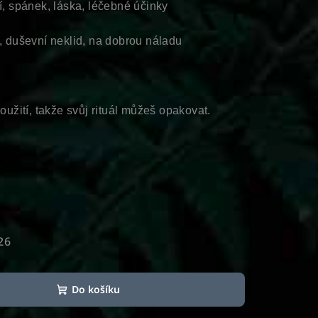
í, spánek, láska, léčebné účinky
k, duševní neklid, na dobrou náladu
použití, takže svůj rituál můžeš opakovat.
26
Do košíku