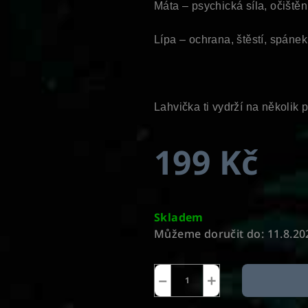
Máta – psychická síla, očištěn
Lípa – ochrana, štěstí, spáne
Lahvička ti vydrží na několik 
199 Kč
Měrná
cena:
Skladem
Můžeme doručit do:
11.8.20
−
+