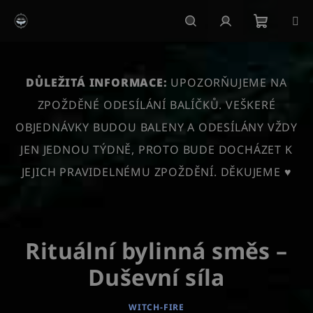
Přejít
na
obsah
Nákupn
Hledat
Přihlášení
košík
DŮLEŽITÁ INFORMACE:
UPOZORŇUJEME NA
ZPOŽDĚNÉ ODESÍLÁNÍ BALÍČKŮ. VEŠKERÉ
OBJEDNÁVKY BUDOU BALENY A ODESÍLÁNY VŽDY
JEN JEDNOU TÝDNĚ, PROTO BUDE DOCHÁZET K
JEJICH PRAVIDELNÉMU ZPOŽDĚNÍ. DĚKUJEME ♥
Rituální bylinná směs –
Duševní síla
WITCH-FIRE