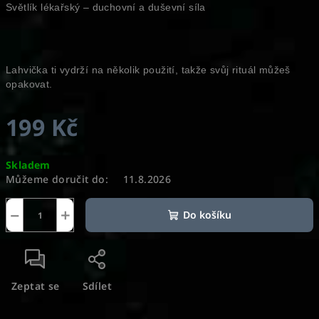
Světlík lékařský – duchovní a duševní síla
Lahvička ti vydrží na několik použití, takže svůj rituál můžeš
opakovat.
199 Kč
Měrná
Skladem
cena:
Můžeme doručit do:
11.8.2026
−
+
Do košíku
Zeptat se
Sdílet