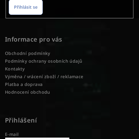
Přihlásit se
Z
á
p
Informace pro vás
a
Obchodní podmínky
t
Podmínky ochrany osobních údajů
í
Kontakty
Výměna / vrácení zboží / reklamace
Platba a doprava
Hodnocení obchodu
Přihlášení
E-mail