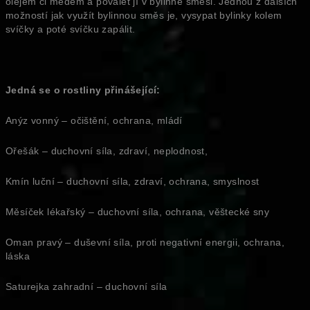
olejem či medem a poválet jí v bylinné směsi. Jednou z dalších
možností jak využít bylinnou směs je, vysypat bylinky kolem
svíčky a poté svíčku zapálit.
Jedná se o rostliny přinášející:
Anýz vonný – očištění, ochrana, mládí
Ořešák – duchovní síla, zdraví, neplodnost,
Kmín luční – duchovní síla, zdraví, ochrana, smyslnost
Měsíček lékařský – duchovní síla, ochrana, věštecké sny
Oman pravý – duševní síla, proti negativní energii, ochrana,
láska
Saturejka zahradní – duchovní síla