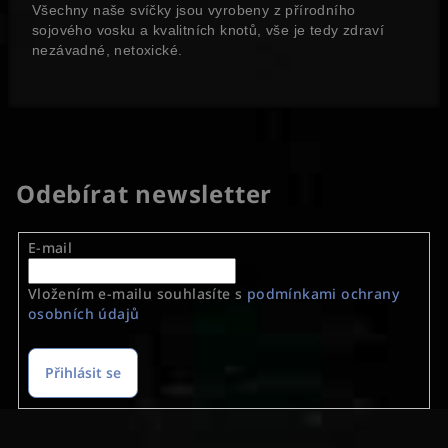
Všechny naše svíčky jsou vyrobeny z přírodního
sojového vosku a kvalitních knotů, vše je tedy zdraví
nezávadné, netoxické.
Odebírat newsletter
E-mail
Vložením e-mailu souhlasíte s
podmínkami ochrany
osobních údajů
Přihlásit se
Z