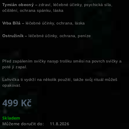
Tymián obecný –
zdraví, léčebné účinky, psychická síla,
očištění, ochrana spánku, láska
Vrba Bílá –
léčebné účinky, ochrana, láska
Ostružiník –
léčebné účinky, ochrana, peníze
Před zapálením svíčky nasyp trošku směsi na povrch svíčky a
poté jí zapal.
Lahvička ti vydrží na několik použití, takže svůj rituál můžeš
opakovat.
499 Kč
Měrná
Skladem
cena:
Můžeme doručit do:
11.8.2026