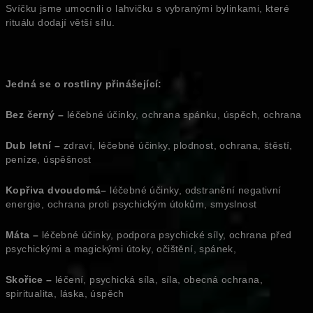
Svíčku jsme umocnili o lahvičku s vybranými bylinkami, které
rituálu dodají větší sílu.
Jedná se o rostliny přinášející:
Bez černý –
léčebné účinky, ochrana spánku, úspěch, ochrana
Dub letní –
zdraví, léčebné účinky, plodnost, ochrana, štěstí,
peníze, úspěšnost
Kopřiva dvoudomá–
léčebné účinky, odstranění negativní
energie, ochrana proti psychickým útokům, smyslnost
Máta –
léčebné účinky, podpora psychické síly, ochrana před
psychickými a magickými útoky, očištění, spánek,
Skořice –
léčení, psychická síla, síla, obecná ochrana,
spiritualita, láska, úspěch