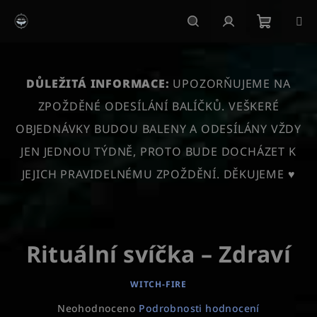
Přejít
na
obsah
Nákupn
Hledat
Přihlášení
košík
DŮLEŽITÁ INFORMACE:
UPOZORŇUJEME NA
ZPOŽDĚNÉ ODESÍLÁNÍ BALÍČKŮ. VEŠKERÉ
OBJEDNÁVKY BUDOU BALENY A ODESÍLÁNY VŽDY
JEN JEDNOU TÝDNĚ, PROTO BUDE DOCHÁZET K
JEJICH PRAVIDELNÉMU ZPOŽDĚNÍ. DĚKUJEME ♥
Rituální svíčka – Zdraví
WITCH-FIRE
Průměrné
Neohodnoceno
Podrobnosti hodnocení