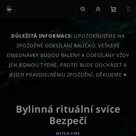
Přejít
na
obsah
Nákupn
Hledat
Přihlášení
košík
DŮLEŽITÁ INFORMACE:
UPOZORŇUJEME NA
ZPOŽDĚNÉ ODESÍLÁNÍ BALÍČKŮ. VEŠKERÉ
OBJEDNÁVKY BUDOU BALENY A ODESÍLÁNY VŽDY
JEN JEDNOU TÝDNĚ, PROTO BUDE DOCHÁZET K
JEJICH PRAVIDELNÉMU ZPOŽDĚNÍ. DĚKUJEME ♥
Bylinná rituální svíce
Bezpečí
WITCH-FIRE