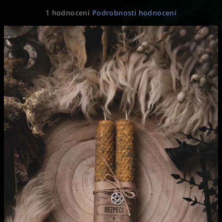
Průměrné
1 hodnocení
Podrobnosti hodnocení
hodnocení
produktu
je
5,0
z
5
hvězdiček.