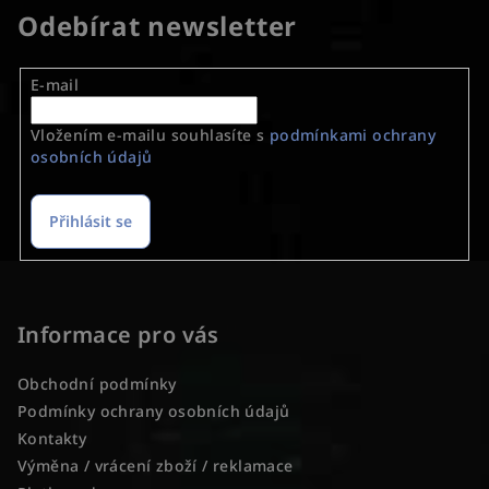
Odebírat newsletter
E-mail
Vložením e-mailu souhlasíte s
podmínkami ochrany
osobních údajů
Přihlásit se
Z
á
p
Informace pro vás
a
Obchodní podmínky
t
Podmínky ochrany osobních údajů
í
Kontakty
Výměna / vrácení zboží / reklamace