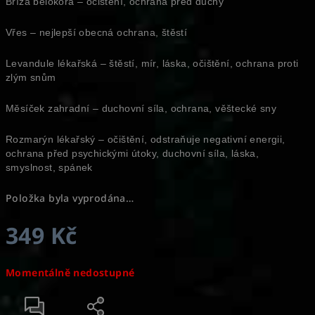
Bříza bělokorá – očištění, ochrana před duchy
Vřes – nejlepší obecná ochrana, štěstí
Levandule lékařská – štěstí, mír, láska, očištění, ochrana proti
zlým snům
Měsíček zahradní – duchovní síla, ochrana, věštecké sny
Rozmarýn lékařský – očištění, odstraňuje negativní energii,
ochrana před psychickými útoky, duchovní síla, láska,
smyslnost, spánek
Položka byla vyprodána…
349 Kč
Měrná
Momentálně nedostupné
cena: