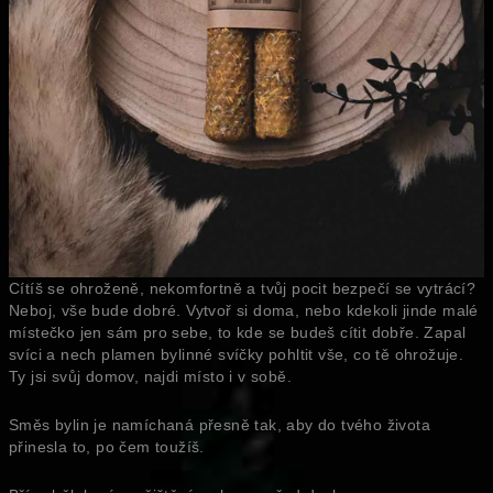
Cítíš se ohroženě, nekomfortně a tvůj pocit bezpečí se vytrácí?
Neboj, vše bude dobré. Vytvoř si doma, nebo kdekoli jinde malé
místečko jen sám pro sebe, to kde se budeš cítit dobře. Zapal
svíci a nech plamen bylinné svíčky pohltit vše, co tě ohrožuje.
Ty jsi svůj domov, najdi místo i v sobě.
Směs bylin je namíchaná přesně tak, aby do tvého života
přinesla to, po čem toužíš.