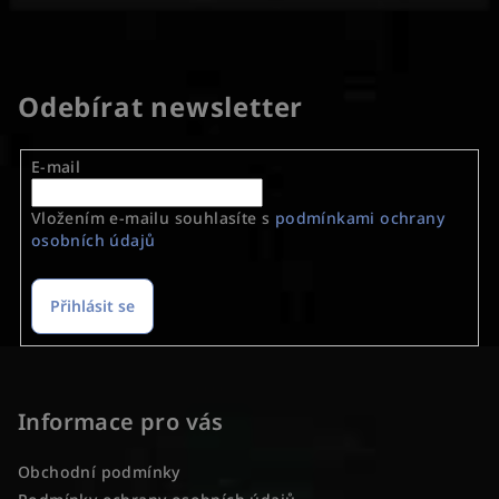
Odebírat newsletter
E-mail
Vložením e-mailu souhlasíte s
podmínkami ochrany
osobních údajů
Přihlásit se
Z
á
p
Informace pro vás
a
Obchodní podmínky
t