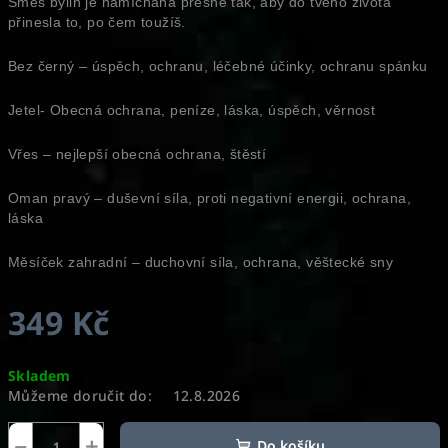
Směs bylin je namíchaná přesně tak, aby do tvého života
přinesla to, po čem toužíš.
Bez černý – úspěch, ochranu, léčebné účinky, ochranu spánku
Jetel- Obecná ochrana, peníze, láska, úspěch, věrnost
Vřes – nejlepší obecná ochrana, štěstí
Oman pravý – duševní síla, proti negativní energii, ochrana,
láska
Měsíček zahradní – duchovní síla, ochrana, věštecké sny
349 Kč
Měrná
Skladem
cena:
Můžeme doručit do:
12.8.2026
−
+
Do košíku