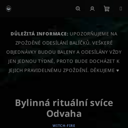
Přejít
na
obsah
Nákupn
Hledat
Přihlášení
košík
DŮLEŽITÁ INFORMACE:
UPOZORŇUJEME NA
ZPOŽDĚNÉ ODESÍLÁNÍ BALÍČKŮ. VEŠKERÉ
OBJEDNÁVKY BUDOU BALENY A ODESÍLÁNY VŽDY
JEN JEDNOU TÝDNĚ, PROTO BUDE DOCHÁZET K
JEJICH PRAVIDELNÉMU ZPOŽDĚNÍ. DĚKUJEME ♥
Bylinná rituální svíce
Odvaha
WITCH-FIRE