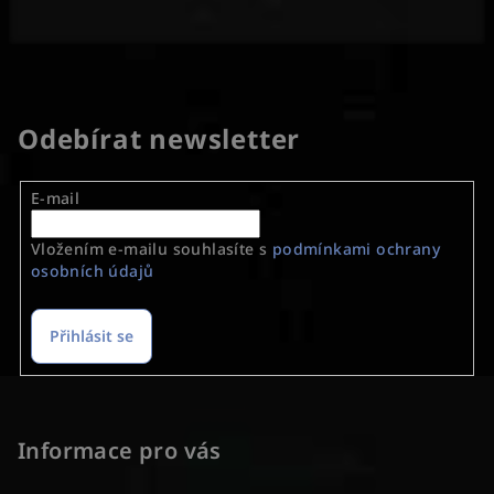
Odebírat newsletter
E-mail
Vložením e-mailu souhlasíte s
podmínkami ochrany
osobních údajů
Přihlásit se
Z
á
p
Informace pro vás
a