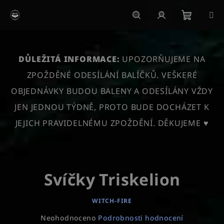
Přejít
na
obsah
Nákupn
Hledat
Přihlášení
košík
DŮLEŽITÁ INFORMACE:
UPOZORŇUJEME NA
ZPOŽDĚNÉ ODESÍLÁNÍ BALÍČKŮ. VEŠKERÉ
OBJEDNÁVKY BUDOU BALENY A ODESÍLÁNY VŽDY
JEN JEDNOU TÝDNĚ, PROTO BUDE DOCHÁZET K
JEJICH PRAVIDELNÉMU ZPOŽDĚNÍ. DĚKUJEME ♥
Svíčky Triskelion
WITCH-FIRE
Průměrné
Neohodnoceno
Podrobnosti hodnocení