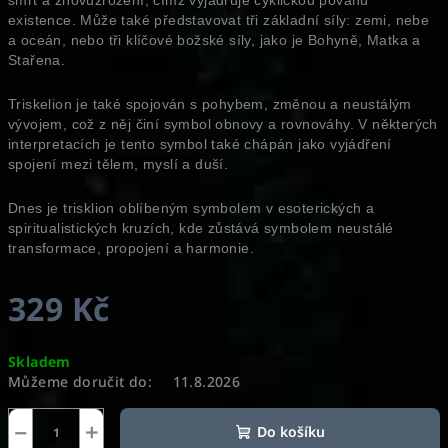
smrt a znovuzrození, čímž vyjadřuje cyklickou povahu
existence. Může také představovat tři základní síly: zemi, nebe
a oceán, nebo tři klíčové božské síly, jako je Bohyně, Matka a
Stařena.
Triskelion je také spojován s pohybem, změnou a neustálým
vývojem, což z něj činí symbol obnovy a rovnováhy. V některých
interpretacích je tento symbol také chápán jako vyjádření
spojení mezi tělem, myslí a duší.
Dnes je trisklion oblíbeným symbolem v esoterických a
spiritualistických kruzích, kde zůstává symbolem neustálé
transformace, propojení a harmonie.
329 Kč
Měrná
Skladem
cena:
Můžeme doručit do:
11.8.2026
−
+
Do košíku