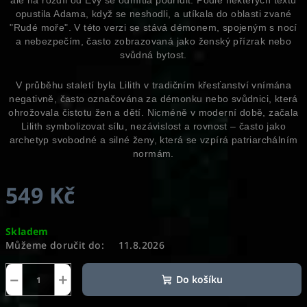
ale na rozdíl od Evy se odmítla podřídit. Podle některých textů
opustila Adama, když se neshodli, a utíkala do oblasti zvané
"Rudé moře". V této verzi se stává démonem, spojeným s nocí
a nebezpečím, často zobrazovaná jako ženský přízrak nebo
svůdná bytost.
V průběhu staletí byla Lilith v tradičním křesťanství vnímána
negativně, často označována za démonku nebo svůdnici, která
ohrožovala čistotu žen a dětí. Nicméně v moderní době, začala
Lilith symbolizovat sílu, nezávislost a rovnost – často jako
archetyp svobodné a silné ženy, která se vzpírá patriarchálním
normám.
549 Kč
Měrná
Skladem
cena:
Můžeme doručit do:
11.8.2026
−
+
Do košíku