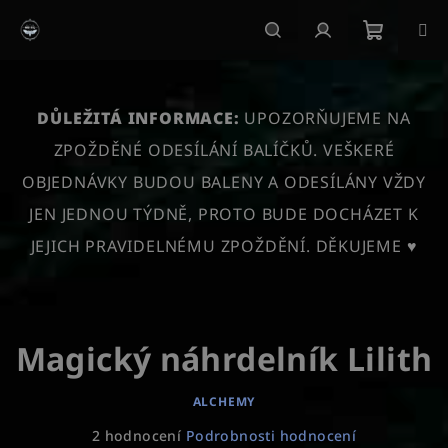
Přejít
na
obsah
Nákupn
Hledat
Přihlášení
košík
DŮLEŽITÁ INFORMACE:
UPOZORŇUJEME NA
ZPOŽDĚNÉ ODESÍLÁNÍ BALÍČKŮ. VEŠKERÉ
OBJEDNÁVKY BUDOU BALENY A ODESÍLÁNY VŽDY
JEN JEDNOU TÝDNĚ, PROTO BUDE DOCHÁZET K
JEJICH PRAVIDELNÉMU ZPOŽDĚNÍ. DĚKUJEME ♥
Magický náhrdelník Lilith
ALCHEMY
Průměrné
2 hodnocení
Podrobnosti hodnocení