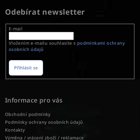
Odebírat newsletter
E-mail
Vložením e-mailu souhlasíte s
podmínkami ochrany
osobních údajů
Přihlásit se
Z
á
p
Informace pro vás
a
Obchodní podmínky
t
Podmínky ochrany osobních údajů
í
Kontakty
Výměna / vrácení zboží / reklamace