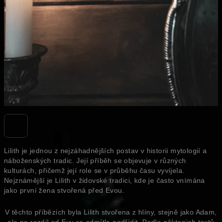
Lilith je jednou z nejzáhadnějších postav v historii mytologií a
náboženských tradic. Její příběh se objevuje v různých
kulturách, přičemž její role se v průběhu času vyvíjela.
Nejznámější je Lilith v židovské tradici, kde je často vnímána
jako první žena stvořená před Evou.
V těchto příbězích byla Lilith stvořena z hlíny, stejně jako Adam,