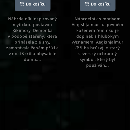
produktu
Do košíku
Do košíku
je
5,0
Náhrdelník inspirovaný
Náhrdelník s motivem
z
mytickou postavou
Aegishjalmur na pevném
5
Kikimory. Démonka
koženém řemínku je
hvězdiček.
v podobě stařeny, která
doplněk s hlubokým
přinášela zlé sny,
významem. Aegishjalmur
zamotávala ženám přízi a
(Přilba hrůzy) je starý
v noci škrtila obyvatele
severský ochranný
domu....
symbol, který byl
používán...