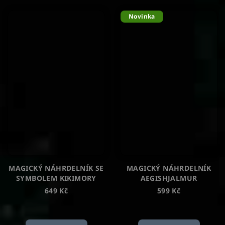
Novinka
MAGICKÝ NÁHRDELNÍK SE
MAGICKÝ NÁHRDELNÍK
SYMBOLEM KIKIMORY
AEGISHJALMUR
649 Kč
599 Kč
Průměrné
hodnocení