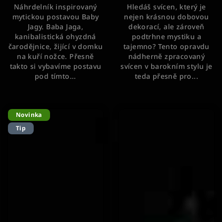
Náhrdelník inspirovaný
Hledáš svícen, který je
z
mytickou postavou Baby
nejen krásnou dobovou
5
Jagy. Baba Jaga,
dekorací, ale zároveň
hvězdiček.
kanibalistická ohyzdná
podtrhne mystiku a
čarodějnice, žijící v domku
tajemno? Tento opravdu
na kuří nožce. Přesně
nádherně zpracovaný
takto si vybavíme postavu
svícen v barokním stylu je
pod tímto...
teda přesně pro...
Novinka
Tip