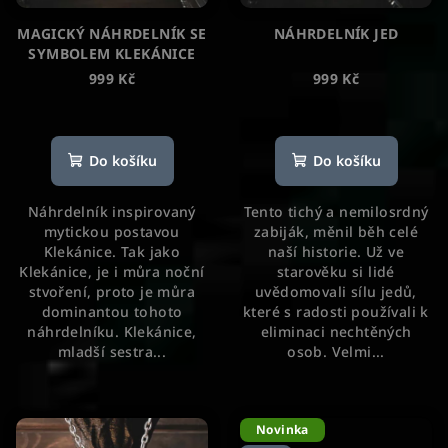
t
MAGICKÝ NÁHRDELNÍK SE
NÁHRDELNÍK JED
ů
SYMBOLEM KLEKÁNICE
999 Kč
999 Kč
Průměrné
hodnocení
produktu
Do košíku
Do košíku
je
5,0
Náhrdelník inspirovaný
Tento tichý a nemilosrdný
z
mytickou postavou
zabiják, měnil běh celé
5
Klekánice. Tak jako
naší historie. Už ve
hvězdiček.
Klekánice, je i můra noční
starověku si lidé
stvoření, proto je můra
uvědomovali sílu jedů,
dominantou tohoto
které s radosti používali k
náhrdelníku. Klekánice,
eliminaci nechtěných
mladší sestra...
osob. Velmi...
Novinka