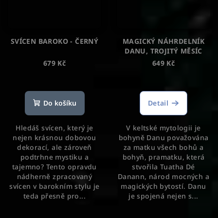
SVÍCEN BAROKO - ČERNÝ
MAGICKÝ NÁHRDELNÍK
DANU, TROJITÝ MĚSÍC
679 Kč
649 Kč
Průměrné
Průměrné
hodnocení
hodnocení
produktu
produktu
Do košíku
Detail
je
je
5,0
5,0
Hledáš svícen, který je
V keltské mytologii je
z
z
nejen krásnou dobovou
bohyně Danu považována
5
5
dekorací, ale zároveň
za matku všech bohů a
hvězdiček.
hvězdiček.
podtrhne mystiku a
bohyň, pramatku, která
tajemno? Tento opravdu
stvořila Tuatha Dé
nádherně zpracovaný
Danann, národ mocných a
svícen v barokním stylu je
magických bytostí. Danu
teda přesně pro...
je spojená nejen s...