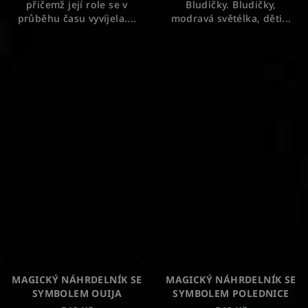
přičemž její role se v
Bludičky. Bludičky,
průběhu času vyvíjela....
modravá světélka, děti...
MAGICKÝ NÁHRDELNÍK SE
MAGICKÝ NÁHRDELNÍK SE
SYMBOLEM OUIJA
SYMBOLEM POLEDNICE