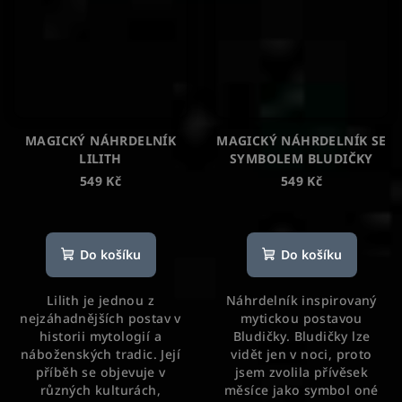
MAGICKÝ NÁHRDELNÍK
MAGICKÝ NÁHRDELNÍK SE
LILITH
SYMBOLEM BLUDIČKY
549 Kč
549 Kč
Průměrné
Průměrné
hodnocení
hodnocení
produktu
produktu
Do košíku
Do košíku
je
je
5,0
5,0
Lilith je jednou z
Náhrdelník inspirovaný
z
z
nejzáhadnějších postav v
mytickou postavou
5
5
historii mytologií a
Bludičky. Bludičky lze
hvězdiček.
hvězdiček.
náboženských tradic. Její
vidět jen v noci, proto
příběh se objevuje v
jsem zvolila přívěsek
různých kulturách,
měsíce jako symbol oné