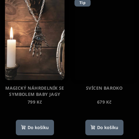
Tip
MAGICKÝ NÁHRDELNÍK SE
SVÍCEN BAROKO
SYMBOLEM BABY JAGY
799 Kč
679 Kč
Průměrné
hodnocení
produktu
Do košíku
Do košíku
je
5,0