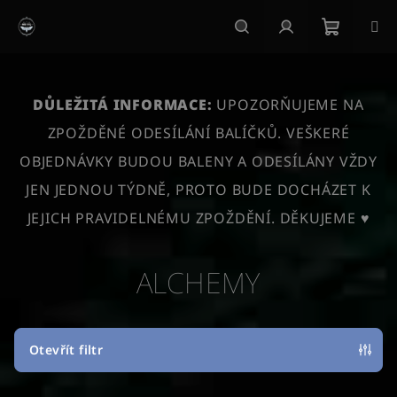
Přejít
na
obsah
Nákupn
Hledat
Přihlášení
košík
DŮLEŽITÁ INFORMACE:
UPOZORŇUJEME NA
ZPOŽDĚNÉ ODESÍLÁNÍ BALÍČKŮ. VEŠKERÉ
OBJEDNÁVKY BUDOU BALENY A ODESÍLÁNY VŽDY
JEN JEDNOU TÝDNĚ, PROTO BUDE DOCHÁZET K
JEJICH PRAVIDELNÉMU ZPOŽDĚNÍ. DĚKUJEME ♥
ALCHEMY
Otevřít filtr