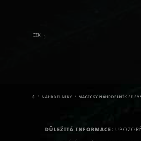
Přejít
na
obsah
CZK
/
NÁHRDELNÍKY
/
MAGICKÝ NÁHRDELNÍK SE S
DOMŮ
DŮLEŽITÁ INFORMACE:
UPOZORŇU