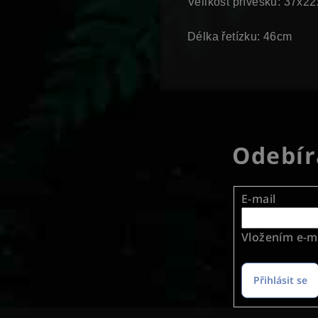
Velikost přívěsku: 37x
Délka řetízku: 46cm
Odebír
E-mail
Vložením e-ma
Přihlásit se