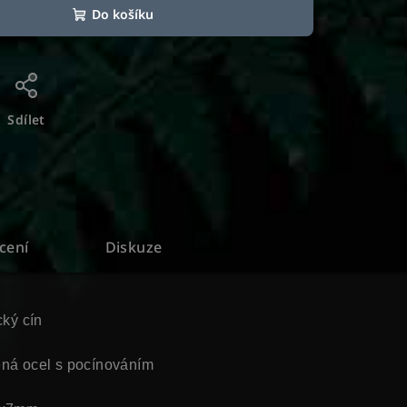
Do košíku
Sdílet
cení
Diskuze
cký cín
ěná ocel s pocínováním