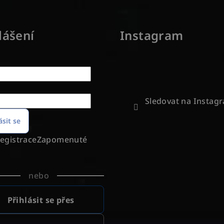
lášení
Instagram
Sledovat na Instag
ásit se
egistrace
Zapomenuté
nebo
Přihlásit se přes