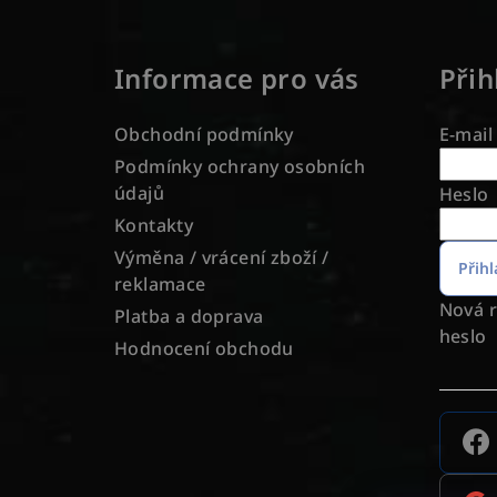
Z
á
Informace pro vás
Přih
p
a
Obchodní podmínky
E-mail
t
Podmínky ochrany osobních
údajů
Heslo
í
Kontakty
Výměna / vrácení zboží /
Přihl
reklamace
Nová r
Platba a doprava
heslo
Hodnocení obchodu