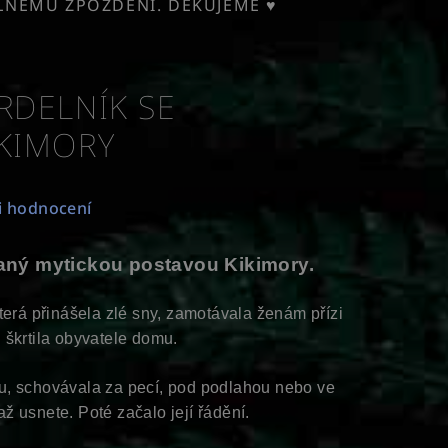
ELNÉMU ZPOŽDĚNÍ. DĚKUJEME ♥
RDELNÍK SE
KIMORY
i hodnocení
aný mytickou postavou Kikimory.
erá přinášela zlé sny, zamotávala ženám přízi
i škrtila obyvatele domu.
u, schovávala za pecí, pod podlahou nebo ve
až usnete. Poté začalo její řádění.