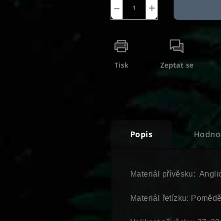
−
+
Tisk
Zeptat se
Popis
Hodno
Materiál přívěsku: Angli
Materiál řetízku: Poměd