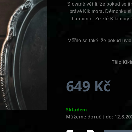
Slované věřili, že pokud se j
právě Kikimora. Démonku si v
harmonie. Ze zlé Kikimory s
Věřilo se také, že pokud uvid
Tělo Kiki
649 Kč
Měrná
cena:
Skladem
Můžeme doručit do:
12.8.20