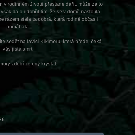
im v rodinném životě přestane dařit, může za to
šak dalo udobřit tím, že se v domě nastolila
e rázem stala ta dobrá, která rodině občas i
pomáhala.
íte sedět na lavici Kikimoru, která přede, čeká
vás jistá smrt.
mory zdobí zelený krystal.
26