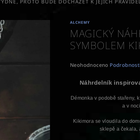
TÝDNĚ, PROTO BUDE DOCHÁZET K JEJICH PRAVID
ALCHEMY
MAGICKÝ NÁH
SYMBOLEM KI
Průměrné
Neohodnoceno
Podrobnost
hodnocení
produktu
Náhrdelník inspirov
je
0,0
Démonka v podobě stařeny, kt
z
a v noc
5
hvězdiček.
Kikimora se vloudila do dom
sklepě a čekala, 