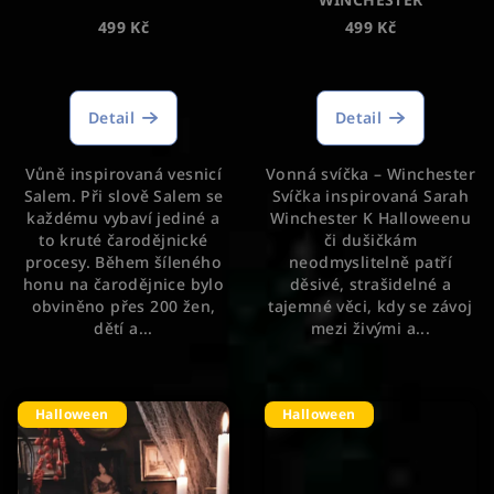
499 Kč
499 Kč
Průměrné
Průměrné
hodnocení
hodnocení
produktu
produktu
Detail
Detail
je
je
5,0
5,0
Vůně inspirovaná vesnicí
Vonná svíčka – Winchester
z
z
Salem. Při slově Salem se
Svíčka inspirovaná Sarah
5
5
každému vybaví jediné a
Winchester K Halloweenu
hvězdiček.
hvězdiček.
to kruté čarodějnické
či dušičkám
procesy. Během šíleného
neodmyslitelně patří
honu na čarodějnice bylo
děsivé, strašidelné a
obviněno přes 200 žen,
tajemné věci, kdy se závoj
dětí a...
mezi živými a...
Halloween
Halloween