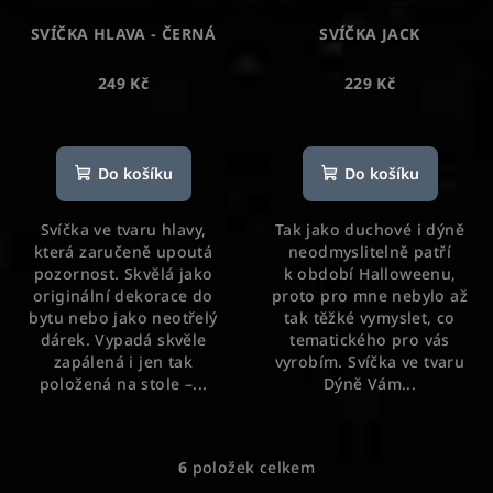
SVÍČKA HLAVA - ČERNÁ
SVÍČKA JACK
249 Kč
229 Kč
Do košíku
Do košíku
Svíčka ve tvaru hlavy,
Tak jako duchové i dýně
která zaručeně upoutá
neodmyslitelně patří
pozornost. Skvělá jako
k období Halloweenu,
originální dekorace do
proto pro mne nebylo až
bytu nebo jako neotřelý
tak těžké vymyslet, co
dárek. Vypadá skvěle
tematického pro vás
zapálená i jen tak
vyrobím. Svíčka ve tvaru
položená na stole –...
Dýně Vám...
6
položek celkem
O