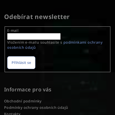
v
l
á
Odebírat newsletter
d
a
E-mail
c
í
Vložením e-mailu souhlasíte s
podmínkami ochrany
p
osobních údajů
r
v
k
Přihlásit se
y
v
Z
ý
á
p
p
Informace pro vás
i
a
s
Obchodní podmínky
u
t
Podmínky ochrany osobních údajů
í
Kontakty