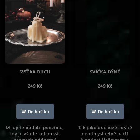
SVÍČKA DUCH
SVÍČKA DÝNĚ
249 Kč
249 Kč
Do košíku
Do košíku
Milujete období podzimu,
Tak jako duchové i dýně
kdy je všude kolem vás
neodmyslitelně patří
hromada nádherně
k období Halloweenu,