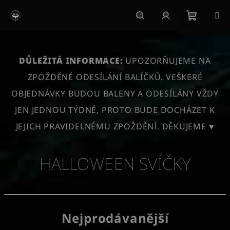
Přejít
na
obsah
Nákupn
Hledat
Přihlášení
košík
DŮLEŽITÁ INFORMACE:
UPOZORŇUJEME NA
ZPOŽDĚNÉ ODESÍLÁNÍ BALÍČKŮ. VEŠKERÉ
OBJEDNÁVKY BUDOU BALENY A ODESÍLÁNY VŽDY
JEN JEDNOU TÝDNĚ, PROTO BUDE DOCHÁZET K
JEJICH PRAVIDELNÉMU ZPOŽDĚNÍ. DĚKUJEME ♥
HALLOWEEN SVÍČKY
Nejprodávanější