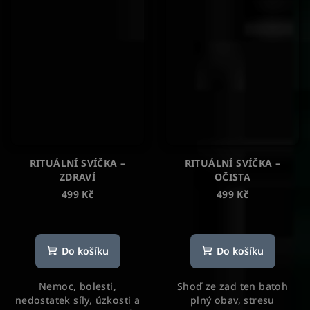
RITUÁLNÍ SVÍČKA –
RITUÁLNÍ SVÍČKA –
ZDRAVÍ
OČISTA
499 Kč
499 Kč
Průměrné
hodnocení
produktu
Do košíku
Do košíku
je
5,0
Nemoc, bolesti,
Shoď ze zad ten batoh
z
nedostatek síly, úzkosti a
plný obav, stresu
5