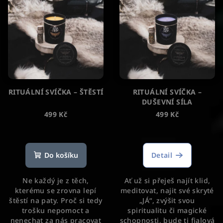
RITUÁLNÍ SVÍČKA – ŠTĚSTÍ
RITUÁLNÍ SVÍČKA –
DUŠEVNÍ SÍLA
499 Kč
499 Kč
Průměrné
Průměrné
hodnocení
hodnocení
produktu
produktu
Do košíku
Detail
je
je
5,0
5,0
Ne každý je z těch,
Ať už si přeješ najít klid,
z
z
kterému se zrovna lepí
meditovat, najit své skryté
5
5
štěstí na paty. Proč si tedy
„JÁ“, zvýšit svou
hvězdiček.
hvězdiček.
trošku nepomoct a
spiritualitu či magické
nenechat za nás pracovat
schopnosti, bude ti fialová