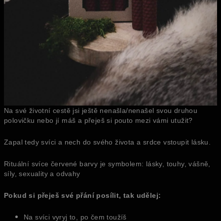
Na své životní cestě jsi ještě nenašla/nenašel svou druhou
polovičku nebo jí máš a přeješ si pouto mezi vámi utužit?
Zapal tedy svíci a nech do svého života a srdce vstoupit lásku.
Rituální svíce červené barvy je symbolem: lásky, touhy, vášně,
síly, sexuality a odvahy
Pokud si přeješ své přání posílit, tak udělej:
Na svíci vyryj to, po čem toužíš