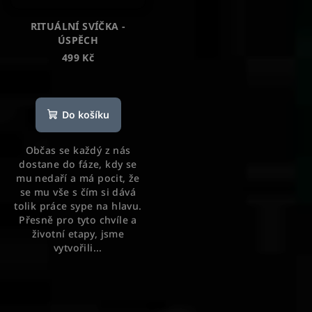
RITUÁLNÍ SVÍČKA -
ÚSPĚCH
499 Kč
Průměrné
hodnocení
produktu
Do košíku
je
5,0
Občas se každý z nás
z
dostane do fáze, kdy se
5
mu nedaří a má pocit, že
hvězdiček.
se mu vše s čím si dává
tolik práce sype na hlavu.
Přesně pro tyto chvíle a
životní etapy, jsme
vytvořili...