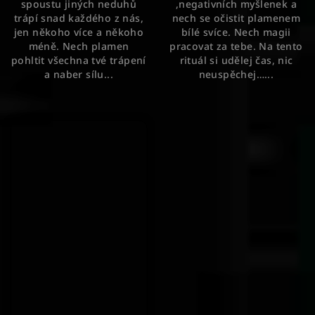
spoustu jiných neduhů
,negativních myšlenek a
hvězdiček.
trápí snad každého z nás,
nech se očistit plamenem
jen někoho více a někoho
bílé svíce. Nech magii
méně. Nech plamen
pracovat za tebe. Na tento
pohltit všechna tvé trápení
rituál si udělej čas, nic
a naber sílu...
neuspěchej…...