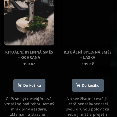
RITUÁLNÍ BYLINNÁ SMĚS
RITUÁLNÍ BYLINNÁ SMĚS
– OCHRANA
– LÁSKA
199 Kč
199 Kč
Průměrné
Průměrné
hodnocení
hodnocení
produktu
produktu
Do košíku
Do košíku
je
je
5,0
5,0
Cítíš se být nesvůj/nesvá,
Na své životní cestě jsi
z
z
vznáší se nad tebou temný
ještě nenašla/nenašel
5
5
mrak plný nezdaru,
svou druhou polovičku
hvězdiček.
hvězdiček.
zklamání a strachu…
nebo jí máš a přeješ si