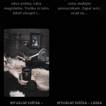
něco jiného, něco
svíce skvělým
magického. Trošku si toho
pomocníkem. Zapal svíci,
štěstí uloupit i...
usaď se,...
RITUÁLNÍ SVÍČKA –
RITUÁLNÍ SVÍČKA – LÁSKA