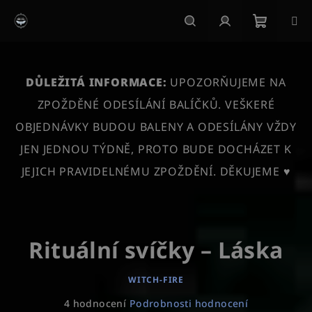
Přejít
na
obsah
Nákupn
Hledat
Přihlášení
košík
DŮLEŽITÁ INFORMACE:
UPOZORŇUJEME NA
ZPOŽDĚNÉ ODESÍLÁNÍ BALÍČKŮ. VEŠKERÉ
OBJEDNÁVKY BUDOU BALENY A ODESÍLÁNY VŽDY
JEN JEDNOU TÝDNĚ, PROTO BUDE DOCHÁZET K
JEJICH PRAVIDELNÉMU ZPOŽDĚNÍ. DĚKUJEME ♥
Rituální svíčky – Láska
WITCH-FIRE
Průměrné
4 hodnocení
Podrobnosti hodnocení