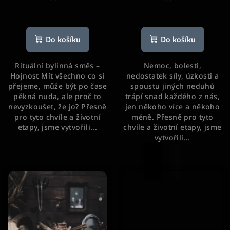
Průměrné
Průměrné
hodnocení
hodnocení
produktu
produktu
Do košíku
Do košíku
je
je
5,0
5,0
Rituální bylinná směs –
Nemoc, bolesti,
z
z
Hojnost Mít všechno co si
nedostatek síly, úzkosti a
5
5
přejeme, může být po čase
spoustu jiných neduhů
hvězdiček.
hvězdiček.
pěkná nuda, ale proč to
trápí snad každého z nás,
nevyzkoušet, že jo? Přesně
jen někoho více a někoho
pro tyto chvíle a životní
méně. Přesně pro tyto
etapy, jsme vytvořili...
chvíle a životní etapy, jsme
vytvořili...