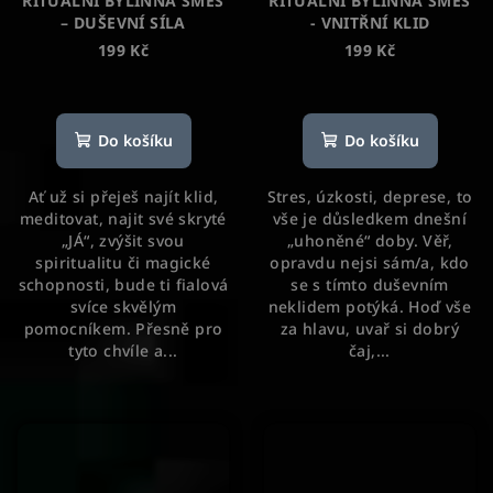
RITUÁLNÍ BYLINNÁ SMĚS
RITUÁLNÍ BYLINNÁ SMĚS
– DUŠEVNÍ SÍLA
- VNITŘNÍ KLID
199 Kč
199 Kč
Průměrné
hodnocení
produktu
Do košíku
Do košíku
je
5,0
Ať už si přeješ najít klid,
Stres, úzkosti, deprese, to
z
meditovat, najit své skryté
vše je důsledkem dnešní
5
„JÁ“, zvýšit svou
„uhoněné“ doby. Věř,
hvězdiček.
spiritualitu či magické
opravdu nejsi sám/a, kdo
schopnosti, bude ti fialová
se s tímto duševním
svíce skvělým
neklidem potýká. Hoď vše
pomocníkem. Přesně pro
za hlavu, uvař si dobrý
tyto chvíle a...
čaj,...