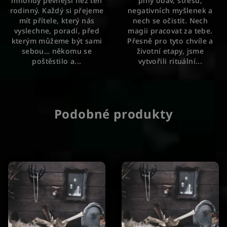
mnohdy pevnější než ten
plný obav, stresu,
rodinný. Každý si přejeme
negativních myšlenek a
mít přítele, který nás
nech se očistit. Nech
vyslechne, poradí, před
magii pracovat za tebe.
kterým můžeme být sami
Přesně pro tyto chvíle a
sebou… někomu se
životní etapy, jsme
poštěstilo a...
vytvořili rituální...
Podobné produkty