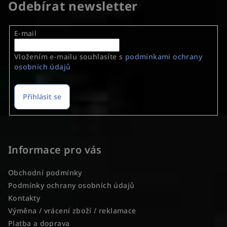
Odebírat newsletter
E-mail
Vložením e-mailu souhlasíte s
podmínkami ochrany
osobních údajů
Přihlásit se
Z
á
p
Informace pro vás
a
Obchodní podmínky
t
Podmínky ochrany osobních údajů
í
Kontakty
Výměna / vrácení zboží / reklamace
Platba a doprava