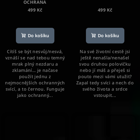
OCHRANA
499 Kč
499 Kč
Průměrné
Průměrné
hodnocení
hodnocení
produktu
produktu
Do košíku
Do košíku
je
je
5,0
5,0
Cítíš se být nesvůj/nesvá,
Na své životní cestě jsi
z
z
vznáší se nad tebou temný
ještě nenašla/nenašel
5
5
mrak plný nezdaru a
svou druhou polovičku
hvězdiček.
hvězdiček.
zklamání… je načase
nebo jí máš a přeješ si
použít jednu z
pouto mezi vámi utužit?
nejmocnějších ochranných
Zapal tedy svíci a nech do
svící, a to černou. Funguje
svého života a srdce
jako ochranný...
vstoupit...