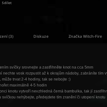
Sdílet
ení (3)
Diskuze
Značka
Witch-Fire
ním svíčky srovnejte a zastřihněte knot na cca 5mm
 nechte vosk rozpustit až k okrajům nádoby, zabráníte tím vy
 může trvat 2-4 hodiny, tak se nebojte :)
hořet maximálně 4-5 hodin
nci knotu vytvoří nevzhledná černá bambulka, tak jí zastřih
 svíčkou nehýbejte, předejdete tím zranění či utopení knotu