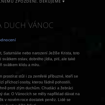
ELNÉMU ZPOŽDĚNÍ. DĚKUJEME ♥
A DUCH VÁNOC
odnocení
t, Saturnálie nebo narození Ježíše Krista, toto
svátkem oslav, dobrého jídla, pití, ale také
ň svátkem klidu a míru.
prostírat stůl i za zemřelé příbuzné, kteří se
zí příchozí osoby, kterou řádně pohostili.
hně proti zlým duchům. Chudáci a žebráci
bný dar. O Vánocích se měly například dávat na
věk v novém roce dostatek peněz. Lidé se