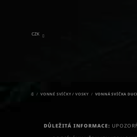
Přejít
na
obsah
CZK
/
VONNÉ SVÍČKY / VOSKY
/
VONNÁ SVÍČKA DUC
DOMŮ
DŮLEŽITÁ INFORMACE:
UPOZORŇU