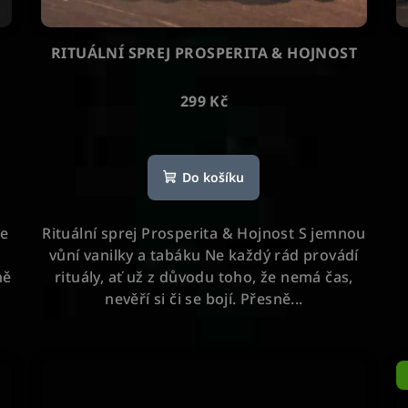
RITUÁLNÍ SPREJ PROSPERITA & HOJNOST
299 Kč
Průměrné
hodnocení
Do košíku
produktu
je
5,0
Ne
Rituální sprej Prosperita & Hojnost S jemnou
z
vůní vanilky a tabáku Ne každý rád provádí
5
ně
rituály, ať už z důvodu toho, že nemá čas,
hvězdiček.
nevěří si či se bojí. Přesně...