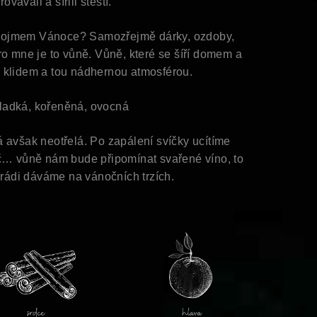
ovávali a šířili štěstí.
 pojmem Vánoce? Samozřejmě dárky, ozdoby,
o mne je to vůně. Vůně, které se šíří domem a
 klidem a tou nádhernou atmosférou.
ladká, kořeněná, ovocná
 avšak neotřelá. Po zapálení svíčky ucítíme
nč… vůně nám bude připomínat svařené víno, to
k rádi dáváme na vánočních trzích.