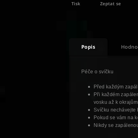
Tisk
Zeptat se
Popis
Hodnoc
Péče o svíčku
Před každým zapále
Při každém zapálení
vosku až k okrajům,
Svíčku nechávejte 
Pokud se vám na ko
Nikdy se zapálenou