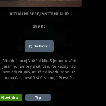
RITUÁLNÍ SPREJ VNITŘNÍ KLID
299 Kč
Průměrné
hodnocení
Do košíku
produktu
je
5,0
Rituální sprej Vnitřní klid S jemnou vůní
z
jasmínu, ambry a citrusů. Ne každý rád
5
provádí rituály, ať už z důvodu toho, že
hvězdiček.
nemá čas, nevěří si či se bojí. Přesně...
Novinka
Tip