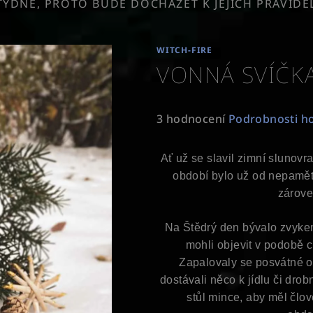
TÝDNĚ, PROTO BUDE DOCHÁZET K JEJICH PRAVID
WITCH-FIRE
VONNÁ SVÍČK
Průměrné
3 hodnocení
Podrobnosti h
hodnocení
produktu
Ať už se slavil zimní slunovra
je
období bylo už od nepaměti 
5,0
zárove
z
5
Na Štědrý den bývalo zvykem 
hvězdiček.
mohli objevit v podobě ci
Zapalovaly se posvátné o
dostávali něco k jídlu či dro
stůl mince, aby měl člo