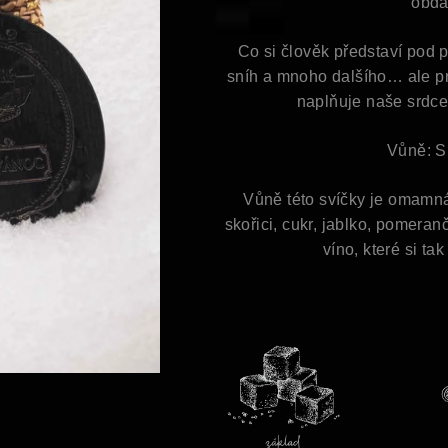
obdar
Co si člověk představí pod
sníh a mnoho dalšího… ale pr
naplňuje naše srdce
Vůně: S
Vůně této svíčky je omamná
skořici, cukr, jablko, pomera
víno, které si ta