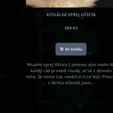
RITUÁLNÍ SPREJ OČISTA
299 Kč
Průměrné
hodnocení
Do košíku
produktu
je
5,0
Rituální sprej Očista S jemnou vůní malin 
z
každý rád provádí rituály, ať už z důvodu
5
toho, že nemá čas, nevěří si či se bojí. Přes
hvězdiček.
z těchto důvodů jsem...