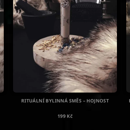
RITUÁLNÍ BYLINNÁ SMĚS – HOJNOST
199 Kč
Průměrné