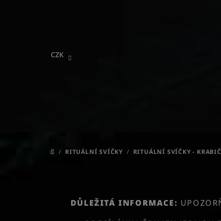
Přejít
na
obsah
CZK
/
RITUÁLNÍ SVÍČKY
/
RITUÁLNÍ SVÍČKY - KRABI
DOMŮ
DŮLEŽITÁ INFORMACE:
UPOZORŇU