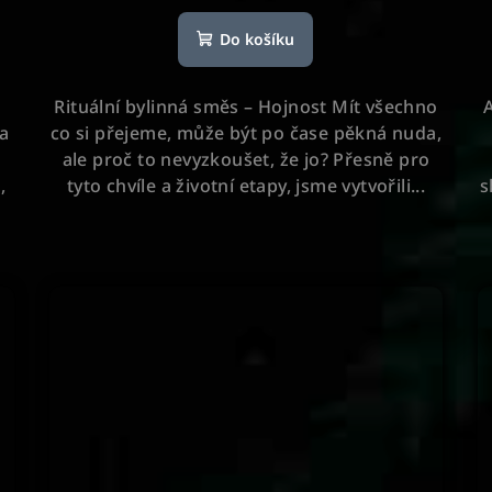
hodnocení
Do košíku
produktu
je
5,0
Rituální bylinná směs – Hojnost Mít všechno
A
z
 a
co si přejeme, může být po čase pěkná nuda,
5
ale proč to nevyzkoušet, že jo? Přesně pro
hvězdiček.
,
tyto chvíle a životní etapy, jsme vytvořili...
s