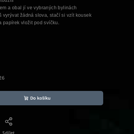
 toužíš
dem a obal jí ve vybraných bylinách
vyrývat žádná slova, stačí si vzít kousek
a papírek vložit pod svíčku.
26
Do košíku
Sdílet