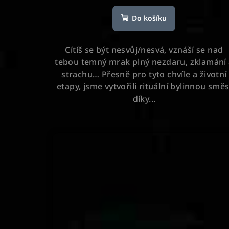
hodnocení
Do košíku
produktu
je
5,0
Cítíš se být nesvůj/nesvá, vznáší se nad
z
tebou temný mrak plný nezdaru, zklamání
5
strachu… Přesně pro tyto chvíle a životní
hvězdiček.
etapy, jsme vytvořili rituální bylinnou směs
díky...