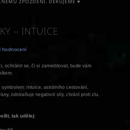
ELNÉMU ZPOŽDĚNÍ. DĚKUJEME ♥
KY – INTUICE
i hodnocení
ci, ochránit se, či si zameditovat, bude vám
níkem.
je symbolem: intuice, astrálního cestování,
any, odstraňuje negativní síly, chrání proti zlu.
ílit, tak udělej: