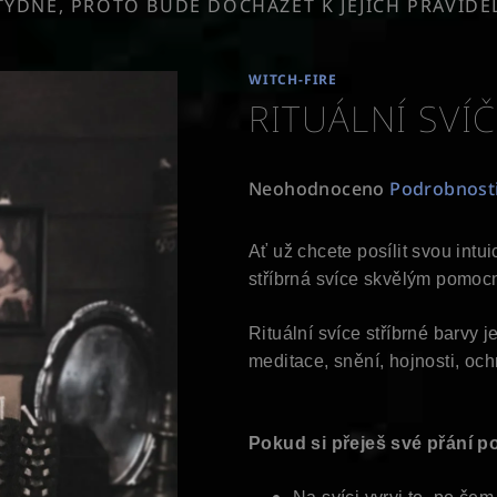
TÝDNĚ, PROTO BUDE DOCHÁZET K JEJICH PRAVID
WITCH-FIRE
RITUÁLNÍ SVÍČ
Průměrné
Neohodnoceno
Podrobnost
hodnocení
produktu
Ať už chcete posílit svou intui
je
stříbrná svíce skvělým pomoc
0,0
z
Rituální svíce stříbrné barvy 
5
meditace, snění, hojnosti, ochr
hvězdiček.
Pokud si přeješ své přání pos