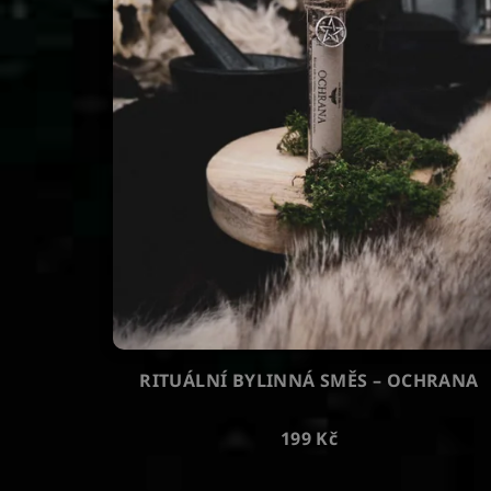
RITUÁLNÍ BYLINNÁ SMĚS – OCHRANA
199 Kč
Průměrné