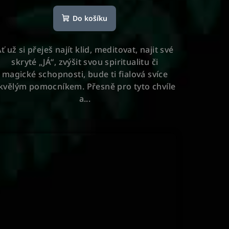
Do košíku
ť už si přeješ najít klid, meditovat, najit své
skryté „JÁ“, zvýšit svou spiritualitu či
magické schopnosti, bude ti fialová svíce
kvělým pomocníkem. Přesně pro tyto chvíle
a...