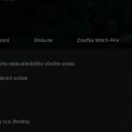
cení
Diskuze
Značka
Witch-Fire
oho nejkvalitnějšího včelího vosku
álních svíček
m
y cca 3hodiny