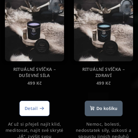
RITUÁLNÍ SVÍČKA –
RITUÁLNÍ SVÍČKA –
DUŠEVNÍ SÍLA
ZDRAVÍ
499 Kč
499 Kč
Průměrné
hodnocení
produktu
Detail
Do košíku
je
5,0
Ať už si přeješ najít klid,
Nemoc, bolesti,
z
meditovat, najit své skryté
nedostatek síly, úzkosti a
5
„JÁ“, zvýšit svou
spoustu jiných neduhů
hvězdiček.