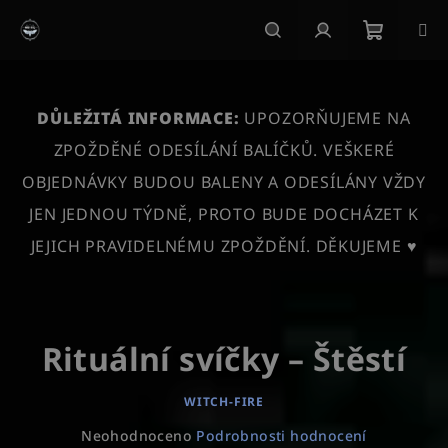
Přejít
na
obsah
Nákupn
Hledat
Přihlášení
košík
DŮLEŽITÁ INFORMACE:
UPOZORŇUJEME NA
ZPOŽDĚNÉ ODESÍLÁNÍ BALÍČKŮ. VEŠKERÉ
OBJEDNÁVKY BUDOU BALENY A ODESÍLÁNY VŽDY
JEN JEDNOU TÝDNĚ, PROTO BUDE DOCHÁZET K
JEJICH PRAVIDELNÉMU ZPOŽDĚNÍ. DĚKUJEME ♥
Rituální svíčky – Štěstí
WITCH-FIRE
Průměrné
Neohodnoceno
Podrobnosti hodnocení