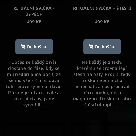
RITUÁLNÍ SVÍČKA -
RITUÁLNÍ SVÍČKA – ŠTĚSTÍ
ÚSPĚCH
499 Kč
499 Kč
Průměrné
Průměrné
hodnocení
hodnocení
produktu
produktu
Do košíku
Do košíku
je
je
5,0
5,0
Občas se každý z nás
Ne každý je z těch,
z
z
dostane do fáze, kdy se
kterému se zrovna lepí
5
5
mu nedaří a má pocit, že
štěstí na paty. Proč si tedy
hvězdiček.
hvězdiček.
se mu vše s čím si dává
trošku nepomoct a
tolik práce sype na hlavu.
nenechat za nás pracovat
Přesně pro tyto chvíle a
něco jiného, něco
životní etapy, jsme
magického. Trošku si toho
vytvořili...
štěstí uloupit i...