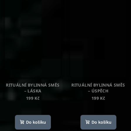
RITUÁLNÍ BYLINNÁ SMĚS
RITUÁLNÍ BYLINNÁ SMĚS
– LÁSKA
– ÚSPĚCH
199 Kč
199 Kč
Průměrné
Průměrné
hodnocení
hodnocení
produktu
produktu
Do košíku
Do košíku
je
je