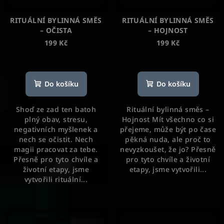
RITUÁLNÍ BYLINNÁ SMĚS
RITUÁLNÍ BYLINNÁ SMĚS
– OČISTA
– HOJNOST
199 Kč
199 Kč
Průměrné
hodnocení
produktu
Do košíku
Do košíku
je
5,0
Shoď ze zad ten batoh
Rituální bylinná směs –
z
plný obav, stresu,
Hojnost Mít všechno co si
5
negativních myšlenek a
přejeme, může být po čase
hvězdiček.
nech se očistit. Nech
pěkná nuda, ale proč to
magii pracovat za tebe.
nevyzkoušet, že jo? Přesně
Přesně pro tyto chvíle a
pro tyto chvíle a životní
životní etapy, jsme
etapy, jsme vytvořili...
vytvořili rituální...