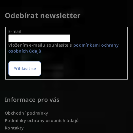
Odebírat newsletter
E-mail
Vložením e-mailu souhlasíte s
podmínkami ochrany
osobních údajů
Přihlásit se
Z
á
p
Informace pro vás
a
Obchodní podmínky
t
Podmínky ochrany osobních údajů
í
Kontakty