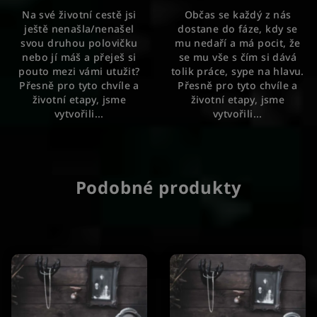
5,0
5,0
Na své životní cestě jsi
Občas se každý z nás
z
z
ještě nenašla/nenašel
dostane do fáze, kdy se
5
5
svou druhou polovičku
mu nedaří a má pocit, že
hvězdiček.
hvězdiček.
nebo jí máš a přeješ si
se mu vše s čím si dává
pouto mezi vámi utužit?
tolik práce, sype na hlavu.
Přesně pro tyto chvíle a
Přesně pro tyto chvíle a
životní etapy, jsme
životní etapy, jsme
vytvořili...
vytvořili...
Podobné produkty