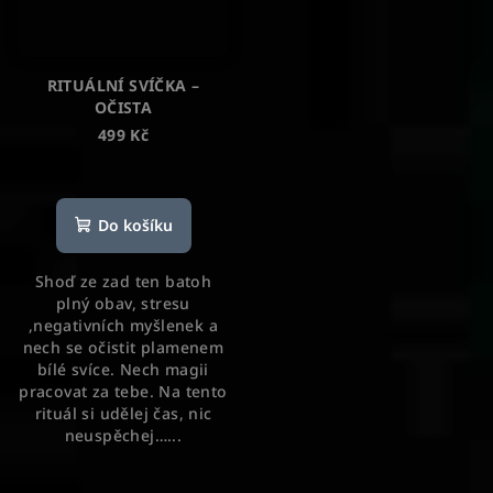
RITUÁLNÍ SVÍČKA –
OČISTA
499 Kč
Průměrné
hodnocení
produktu
Do košíku
je
5,0
Shoď ze zad ten batoh
z
plný obav, stresu
5
,negativních myšlenek a
hvězdiček.
nech se očistit plamenem
bílé svíce. Nech magii
pracovat za tebe. Na tento
rituál si udělej čas, nic
neuspěchej…...