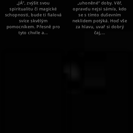
„JÁ“, zvýšit svou
„uhoněné“ doby. Věř,
hvězdiček.
spiritualitu či magické
opravdu nejsi sám/a, kdo
schopnosti, bude ti fialová
se s tímto duševním
svíce skvělým
neklidem potýká. Hoď vše
pomocníkem. Přesně pro
za hlavu, uvař si dobrý
tyto chvíle a...
čaj,...