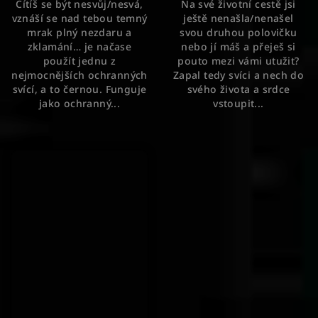
Cítíš se být nesvůj/nesvá,
Na své životní cestě jsi
z
z
vznáší se nad tebou temný
ještě nenašla/nenašel
5
5
mrak plný nezdaru a
svou druhou polovičku
hvězdiček.
hvězdiček.
zklamání… je načase
nebo jí máš a přeješ si
použít jednu z
pouto mezi vámi utužit?
nejmocnějších ochranných
Zapal tedy svíci a nech do
svící, a to černou. Funguje
svého života a srdce
jako ochranný...
vstoupit...