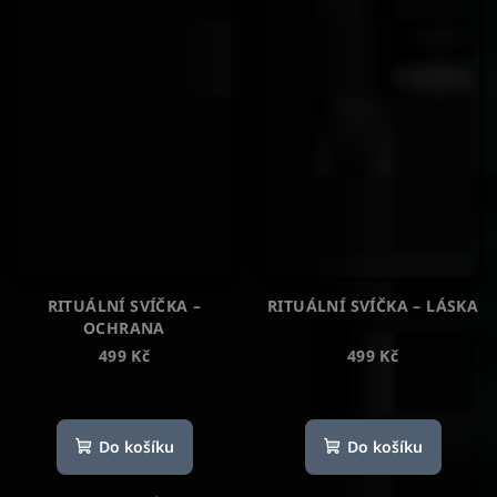
RITUÁLNÍ SVÍČKA –
RITUÁLNÍ SVÍČKA – LÁSKA
OCHRANA
499 Kč
499 Kč
Průměrné
Průměrné
hodnocení
hodnocení
produktu
produktu
Do košíku
Do košíku
je
je
5,0
5,0