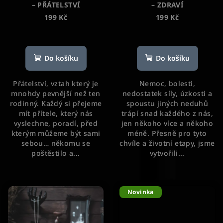
– PŘÁTELSTVÍ
– ZDRAVÍ
199 Kč
199 Kč
Průměrné
hodnocení
produktu
Do košíku
Do košíku
je
5,0
Přátelství, vztah který je
Nemoc, bolesti,
z
mnohdy pevnější než ten
nedostatek síly, úzkosti a
5
rodinný. Každý si přejeme
spoustu jiných neduhů
hvězdiček.
mít přítele, který nás
trápí snad každého z nás,
vyslechne, poradí, před
jen někoho více a někoho
kterým můžeme být sami
méně. Přesně pro tyto
sebou… někomu se
chvíle a životní etapy, jsme
poštěstilo a...
vytvořili...
Novinka