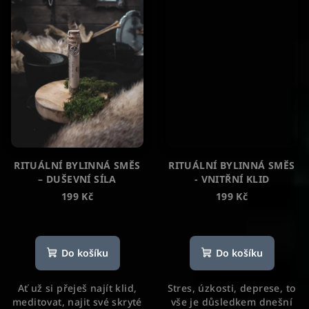
RITUÁLNÍ BYLINNÁ SMĚS
RITUÁLNÍ BYLINNÁ SMĚS
– DUŠEVNÍ SÍLA
- VNITŘNÍ KLID
199 Kč
199 Kč
Průměrné
hodnocení
produktu
Do košíku
Do košíku
je
5,0
Ať už si přeješ najít klid,
Stres, úzkosti, deprese, to
z
meditovat, najit své skryté
vše je důsledkem dnešní
5