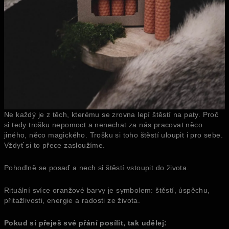
Ne každý je z těch, kterému se zrovna lepí štěstí na paty. Proč
si tedy trošku nepomoct a nenechat za nás pracovat něco
jiného, něco magického. Trošku si toho štěstí uloupit i pro sebe.
Vždyť si to přece zasloužíme.
Pohodlně se posaď a nech si štěstí vstoupit do života.
Rituální svíce oranžové barvy je symbolem: štěstí, úspěchu,
přitažlivosti, energie a radosti ze života.
Pokud si přeješ své přání posílit, tak udělej: