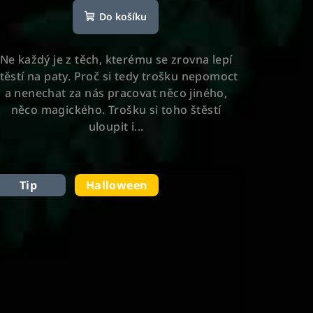
hodnocení
Do košíku
produktu
je
5,0
Ne každý je z těch, kterému se zrovna lepí
z
těstí na paty. Proč si tedy trošku nepomoct
5
a nenechat za nás pracovat něco jiného,
hvězdiček.
něco magického. Trošku si toho štěstí
uloupit i...
Tip
Halloween