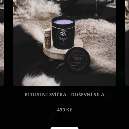
RITUÁLNÍ SVÍČKA – DUŠEVNÍ SÍLA
499 Kč
Průměrné
hodnocení