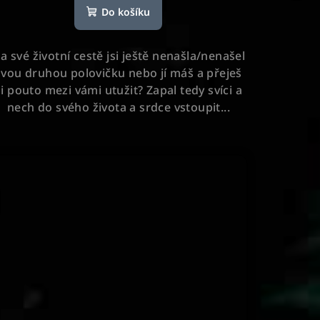
Do košíku
produktu
je
5,0
a své životní cestě jsi ještě nenašla/nenašel
z
svou druhou polovičku nebo jí máš a přeješ
5
si pouto mezi vámi utužit? Zapal tedy svíci a
hvězdiček.
nech do svého života a srdce vstoupit...