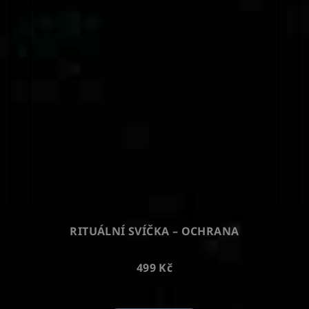
RITUÁLNÍ SVÍČKA – OCHRANA
499 Kč
Průměrné