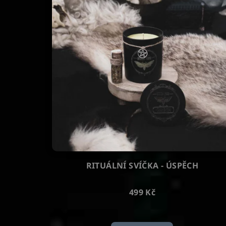
o
t
d
ů
u
k
t
ů
RITUÁLNÍ SVÍČKA - ÚSPĚCH
499 Kč
Průměrné
hodnocení