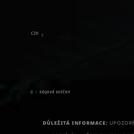
Přejít
na
obsah
CZK
/
SÓJOVÉ SVÍČKY
DOMŮ
DŮLEŽITÁ INFORMACE:
UPOZORŇU