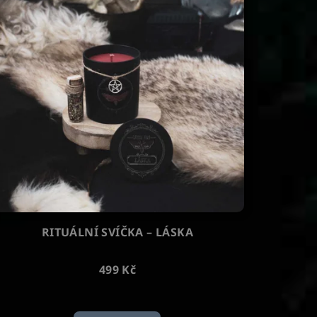
RITUÁLNÍ SVÍČKA – LÁSKA
499 Kč
Průměrné
hodnocení