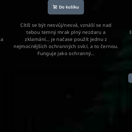
hodnocení
Do košíku
produktu
je
5,0
Cítíš se být nesvůj/nesvá, vznáší se nad
z
tebou temný mrak plný nezdaru a
š
5
za
zklamání… je načase použít jednu z
hvězdiček.
nejmocnějších ochranných svící, a to černou.
Funguje jako ochranný...