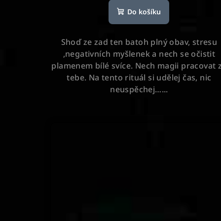
hodnocení
Do košíku
produktu
je
5,0
Shoď ze zad ten batoh plný obav, stresu
z
,negativních myšlenek a nech se očistit
5
plamenem bílé svíce. Nech magii pracovat 
hvězdiček.
tebe. Na tento rituál si udělej čas, nic
neuspěchej…...