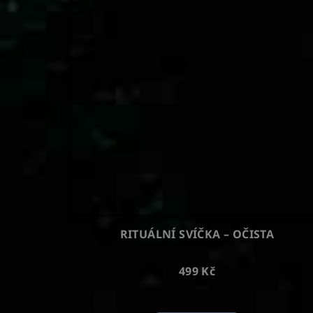
RITUÁLNÍ SVÍČKA – OČISTA
499 Kč
Průměrné