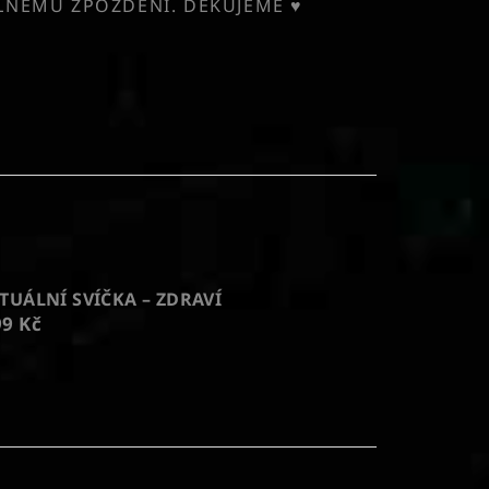
ELNÉMU ZPOŽDĚNÍ. DĚKUJEME ♥
ITUÁLNÍ SVÍČKA – ZDRAVÍ
99 Kč