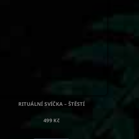
RITUÁLNÍ SVÍČKA – ŠTĚSTÍ
499 Kč
Průměrné