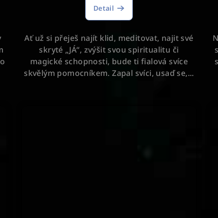
Detail
produktu
je
5,0
y
Ať už si přeješ najít klid, meditovat, najit své
N
z
m
skryté „JÁ“, zvýšit svou spiritualitu či
5
ro
magické schopnosti, bude ti fialová svíce
hvězdiček.
skvělým pomocníkem. Zapal svíci, usaď se,...