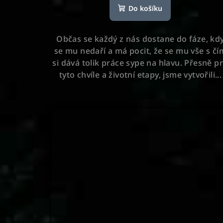
Do košíku
produktu
je
5,0
Občas se každý z nás dostane do fáze, kd
z
se mu nedaří a má pocit, že se mu vše s čí
5
si dává tolik práce sype na hlavu. Přesně p
hvězdiček.
tyto chvíle a životní etapy, jsme vytvořili...