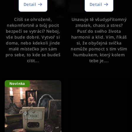
produktu
Detail
Detail
je
5,0
Cítíš se ohroženě,
Unavuje tě všudypřítomný
z
nekomfortně a tvůj pocit
zmatek, chaos a stres?
5
bezpečí se vytrácí? Neboj,
Pusť do svého života
hvězdiček.
vše bude dobré. Vytvoř si
harmonii a klid. Vím, říkáš
doma, nebo kdekoli jinde
si, že obyčejná svíčka
malé místečko jen sám
nemůže pomoct s tím vším
pro sebe, to kde se budeš
humbukem, který kolem
cítit...
tebe je....
Novinka