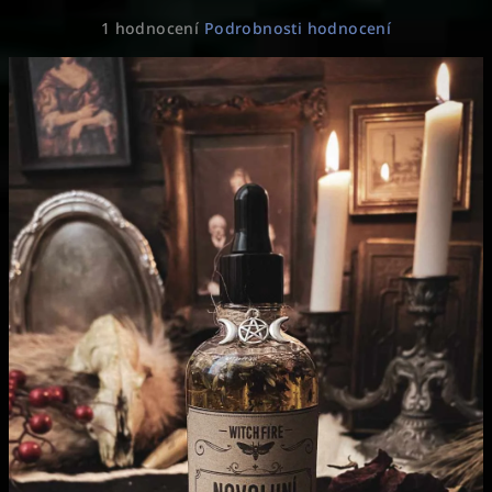
Průměrné
1 hodnocení
Podrobnosti hodnocení
hodnocení
produktu
je
5,0
z
5
hvězdiček.