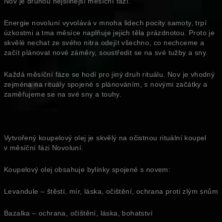
Nov je druhou nejsilnější měsíční fází.
Energie novoluní vyvolává v mnoha lidech pocity samoty, trpí
úzkostmi a tma měsíce naplňuje jejich těla prázdnotou. Proto je
skvělé nechat ze svého nitra odejít všechno, co nechceme a
začít plánovat nové záměry, soustředit se na své tužby a sny.
Každá měsíční fáze se hodí pro jiný druh rituálu. Nov je vhodný
zejména na rituály spojené s plánováním, s novými začátky a
zaměřujeme se na své sny a touhy.
Vytvořený koupelový olej je skvělý na očistnou rituální koupel
v měsíční fázi Novoluní.
Koupelový olej obsahuje bylinky spojené s novem:
Levandule – štěstí, mír, láska, očištění, ochrana proti zlým snům
Bazalka – ochrana, očištění, láska, bohatství