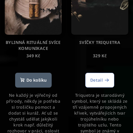
BYLINNÁ RITUÁLNÍ SVÍCE
SVÍČKY TRIQUETRA
KOMUNIKACE
349 Kč
329 Kč
Do košíku
Detail
Ne každý je výřečný od
Triquetra je starodávný
přírody, někdy je potřeba
symbol, který se skládá ze
si trošičku pomoct a
tří vzájemně propojených
dodat si kuráž. Ať už se
křivek, vytvářejících tvar
chystáš udělat jakýkoli
trojúhelníku nebo
krok např. důležitý
trojitého uzlu. Tento
rozhovor v práci, oslovit
symbol je známý v