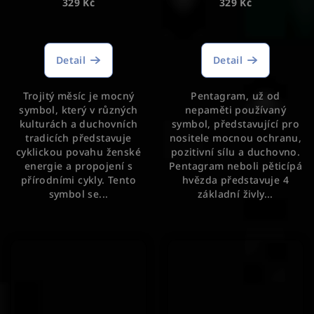
329 Kč
329 Kč
Detail
Detail
Trojitý měsíc je mocný
Pentagram, už od
symbol, který v různých
nepaměti používaný
kulturách a duchovních
symbol, představující pro
tradicích představuje
nositele mocnou ochranu,
cyklickou povahu ženské
pozitivní sílu a duchovno.
energie a propojení s
Pentagram neboli pěticípá
přírodními cykly. Tento
hvězda představuje 4
symbol se...
základní živly...