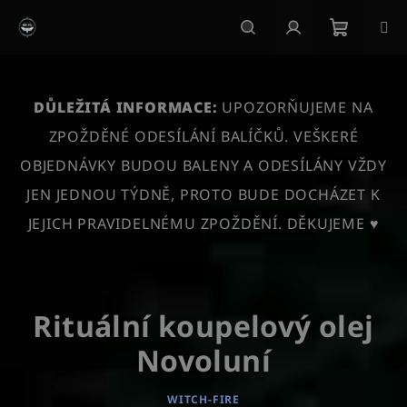
Přejít
na
obsah
Nákupn
Hledat
Přihlášení
košík
DŮLEŽITÁ INFORMACE:
UPOZORŇUJEME NA
ZPOŽDĚNÉ ODESÍLÁNÍ BALÍČKŮ. VEŠKERÉ
OBJEDNÁVKY BUDOU BALENY A ODESÍLÁNY VŽDY
JEN JEDNOU TÝDNĚ, PROTO BUDE DOCHÁZET K
JEJICH PRAVIDELNÉMU ZPOŽDĚNÍ. DĚKUJEME ♥
Rituální koupelový olej
Novoluní
WITCH-FIRE