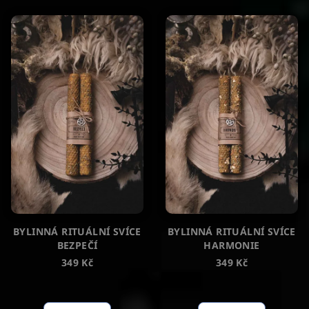
BYLINNÁ RITUÁLNÍ SVÍCE
BYLINNÁ RITUÁLNÍ SVÍCE
BEZPEČÍ
HARMONIE
349 Kč
349 Kč
Průměrné
hodnocení