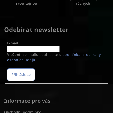
svou tajnou...
různých...
Odebírat newsletter
E-mail
Vložením e-mailu souhlasíte s
podmínkami ochrany
osobních údajů
Přihlásit se
Z
á
p
Informace pro vás
a
Obchodní podmínky