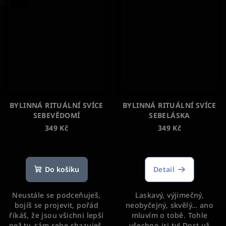
BYLINNÁ RITUÁLNÍ SVÍCE
BYLINNÁ RITUÁLNÍ SVÍCE
SEBEVĚDOMÍ
SEBELÁSKA
349 Kč
349 Kč
Průměrné
Průměrné
hodnocení
hodnocení
produktu
produktu
Do košíku
Detail
je
je
5,0
5,0
Neustále se podceňuješ,
Laskavý, výjimečný,
z
z
bojíš se projevit, pořád
neobyčejný, skvělý… ano
5
5
říkáš, že jsou všichni lepší
mluvím o tobě. Tohle
hvězdiček.
hvězdiček.
než ty, sám sebe shazuješ,
všechno jsi ty! Dost už