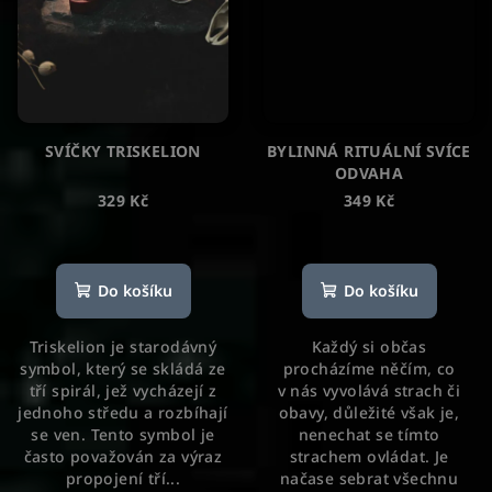
SVÍČKY TRISKELION
BYLINNÁ RITUÁLNÍ SVÍCE
ODVAHA
329 Kč
349 Kč
Do košíku
Do košíku
Triskelion je starodávný
Každý si občas
symbol, který se skládá ze
procházíme něčím, co
tří spirál, jež vycházejí z
v nás vyvolává strach či
jednoho středu a rozbíhají
obavy, důležité však je,
se ven. Tento symbol je
nenechat se tímto
často považován za výraz
strachem ovládat. Je
propojení tří...
načase sebrat všechnu