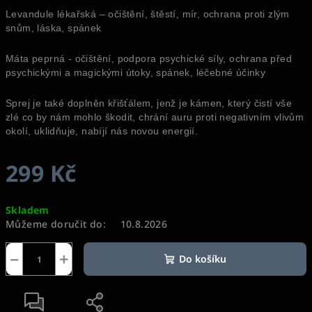
Levandule lékařská – očištění, štěstí, mír, ochrana proti zlým
snům, láska, spánek
Máta peprná - očištění, podpora psychické síly, ochrana před
psychickými a magickými útoky, spánek, léčebné účinky
Sprej je také doplněn křišťálem, jenž je kámen, který čistí vše
zlé co by nám mohlo škodit, chrání auru proti negativním vlivům
okolí, uklidňuje, nabíjí nás novou energií.
299 Kč
Měrná
Skladem
cena:
Můžeme doručit do:
10.8.2026
−
+
Do košíku