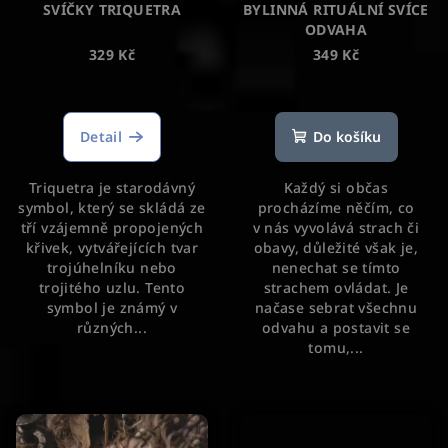
SVÍČKY TRIQUETRA
BYLINNÁ RITUÁLNÍ SVÍCE
ODVAHA
329 Kč
349 Kč
Detail
Do košíku
Triquetra je starodávný
Každý si občas
symbol, který se skládá ze
procházíme něčím, co
tří vzájemně propojených
v nás vyvolává strach či
křivek, vytvářejících tvar
obavy, důležité však je,
trojúhelníku nebo
nenechat se tímto
trojitého uzlu. Tento
strachem ovládat. Je
symbol je známý v
načase sebrat všechnu
různých...
odvahu a postavit se
tomu,...