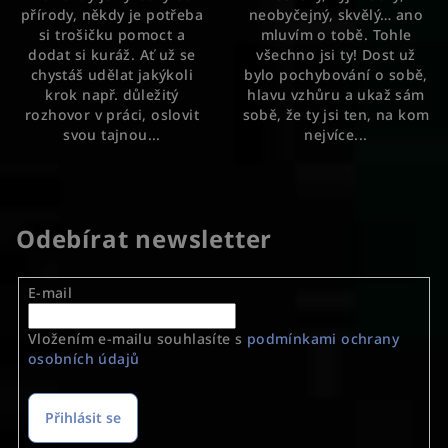
přírody, někdy je potřeba
neobyčejný, skvělý… ano
5
si trošičku pomoct a
mluvím o tobě. Tohle
hvězdiček.
dodat si kuráž. Ať už se
všechno jsi ty! Dost už
chystáš udělat jakýkoli
bylo pochybování o sobě,
krok např. důležitý
hlavu vzhůru a ukaž sám
rozhovor v práci, oslovit
sobě, že ty jsi ten, na kom
svou tajnou...
nejvíce...
Odebírat newsletter
E-mail
Vložením e-mailu souhlasíte s
podmínkami ochrany
osobních údajů
Přihlásit se