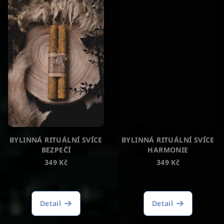
BYLINNÁ RITUÁLNÍ SVÍCE
BYLINNÁ RITUÁLNÍ SVÍCE
BEZPEČÍ
HARMONIE
349 Kč
349 Kč
Průměrné
hodnocení
produktu
Detail
Detail
je
5,0