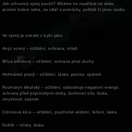
Jak ochranný sprej použít? Můžete ho nastříkat na sebe,
prostor kolem sebe, na oltář a pomůcky, polštář či jinou osobu.
Ve spreji je extrakt z bylin jako:
Anýz vonný – očištění, ochrana, mládí
Bříza bělokorá – očištění, ochrana před duchy
Heřmánek pravý – očištění, láska, peníze, spánek
Rozmarýn lékařský – očištění, odstraňuje negativní energii,
ochrana před psychickými útoky, duchovní síla, láska,
smyslnost, spánek
Citronová kůra – očištění, psychické vědomí, léčení, láska
Kuklík – očista, láska