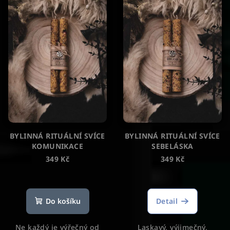
BYLINNÁ RITUÁLNÍ SVÍCE
BYLINNÁ RITUÁLNÍ SVÍCE
KOMUNIKACE
SEBELÁSKA
349 Kč
349 Kč
Průměrné
hodnocení
produktu
Do košíku
Detail
je
5,0
Ne každý je výřečný od
Laskavý, výjimečný,
z