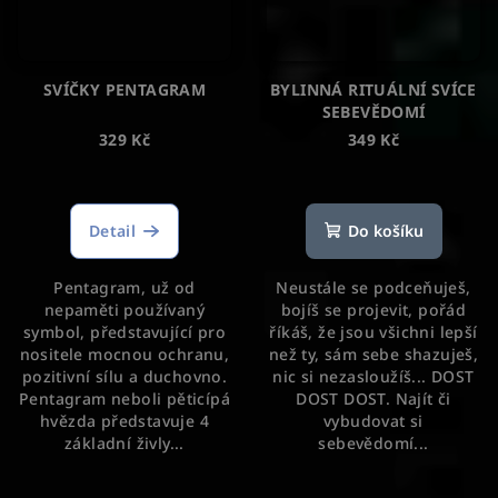
SVÍČKY PENTAGRAM
BYLINNÁ RITUÁLNÍ SVÍCE
SEBEVĚDOMÍ
329 Kč
349 Kč
Průměrné
hodnocení
produktu
Detail
Do košíku
je
5,0
Pentagram, už od
Neustále se podceňuješ,
z
nepaměti používaný
bojíš se projevit, pořád
5
symbol, představující pro
říkáš, že jsou všichni lepší
hvězdiček.
nositele mocnou ochranu,
než ty, sám sebe shazuješ,
pozitivní sílu a duchovno.
nic si nezasloužíš... DOST
Pentagram neboli pěticípá
DOST DOST. Najít či
hvězda představuje 4
vybudovat si
základní živly...
sebevědomí...