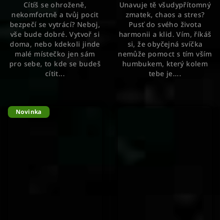
Cítíš se ohroženě,
Unavuje tě všudypřítomný
z
nekomfortně a tvůj pocit
zmatek, chaos a stres?
5
bezpečí se vytrácí? Neboj,
Pusť do svého života
hvězdiček.
vše bude dobré. Vytvoř si
harmonii a klid. Vím, říkáš
doma, nebo kdekoli jinde
si, že obyčejná svíčka
malé místečko jen sám
nemůže pomoct s tím vším
pro sebe, to kde se budeš
humbukem, který kolem
cítit...
tebe je....
Novinka