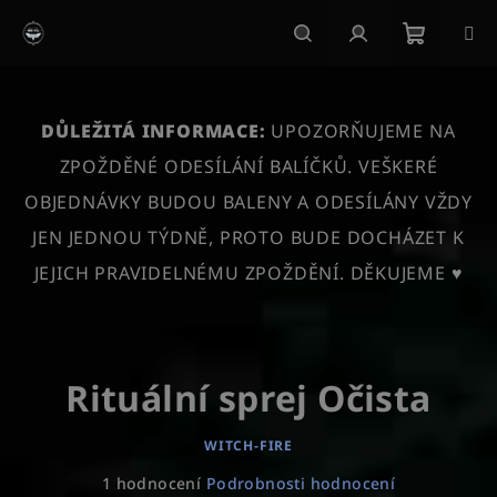
Přejít
na
obsah
Nákupn
Hledat
Přihlášení
košík
DŮLEŽITÁ INFORMACE:
UPOZORŇUJEME NA
ZPOŽDĚNÉ ODESÍLÁNÍ BALÍČKŮ. VEŠKERÉ
OBJEDNÁVKY BUDOU BALENY A ODESÍLÁNY VŽDY
JEN JEDNOU TÝDNĚ, PROTO BUDE DOCHÁZET K
JEJICH PRAVIDELNÉMU ZPOŽDĚNÍ. DĚKUJEME ♥
Rituální sprej Očista
WITCH-FIRE
Průměrné
1 hodnocení
Podrobnosti hodnocení