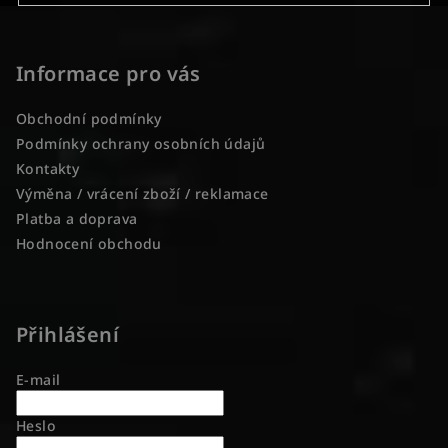
Z
á
p
Informace pro vás
a
Obchodní podmínky
t
Podmínky ochrany osobních údajů
í
Kontakty
Výměna / vrácení zboží / reklamace
Platba a doprava
Hodnocení obchodu
Přihlášení
E-mail
Heslo