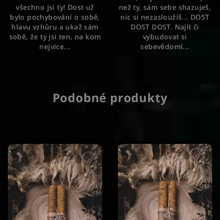
všechno jsi ty! Dost už
než ty, sám sebe shazuješ,
bylo pochybování o sobě,
nic si nezasloužíš... DOST
hlavu vzhůru a ukaž sám
DOST DOST. Najít či
sobě, že ty jsi ten, na kom
vybudovat si
nejvíce...
sebevědomí...
Podobné produkty