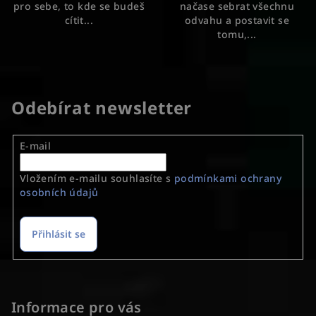
pro sebe, to kde se budeš
načase sebrat všechnu
cítit...
odvahu a postavit se
tomu,...
Odebírat newsletter
E-mail
Vložením e-mailu souhlasíte s
podmínkami ochrany
osobních údajů
Přihlásit se
Z
á
p
Informace pro vás