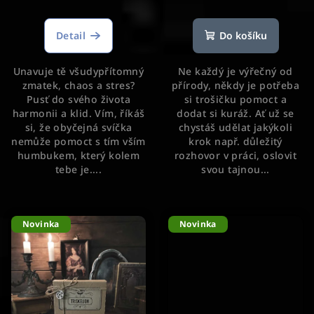
Detail
Do košíku
Unavuje tě všudypřítomný
Ne každý je výřečný od
zmatek, chaos a stres?
přírody, někdy je potřeba
Pusť do svého života
si trošičku pomoct a
harmonii a klid. Vím, říkáš
dodat si kuráž. Ať už se
si, že obyčejná svíčka
chystáš udělat jakýkoli
nemůže pomoct s tím vším
krok např. důležitý
humbukem, který kolem
rozhovor v práci, oslovit
tebe je....
svou tajnou...
Novinka
Novinka