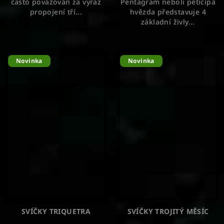
často považován za výraz
Pentagram neboli pěticípá
propojení tří...
hvězda představuje 4
základní živly...
Novinka
Novinka
SVÍČKY TRIQUETRA
SVÍČKY TROJITÝ MĚSÍC