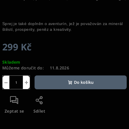
Sprej je také doplněn o aventurín, jež je považován za minerál
štěstí, prosperity, peněz a kreativity.
299 Kč
Měrná
Skladem
cena:
Můžeme doručit do:
11.8.2026
−
+
Do košíku
Zeptat se
Sdílet