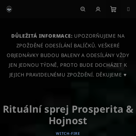
Přejít
na
obsah
Nákupn
Hledat
Přihlášení
košík
DŮLEŽITÁ INFORMACE:
UPOZORŇUJEME NA
ZPOŽDĚNÉ ODESÍLÁNÍ BALÍČKŮ. VEŠKERÉ
OBJEDNÁVKY BUDOU BALENY A ODESÍLÁNY VŽDY
JEN JEDNOU TÝDNĚ, PROTO BUDE DOCHÁZET K
JEJICH PRAVIDELNÉMU ZPOŽDĚNÍ. DĚKUJEME ♥
Rituální sprej Prosperita &
Hojnost
WITCH-FIRE