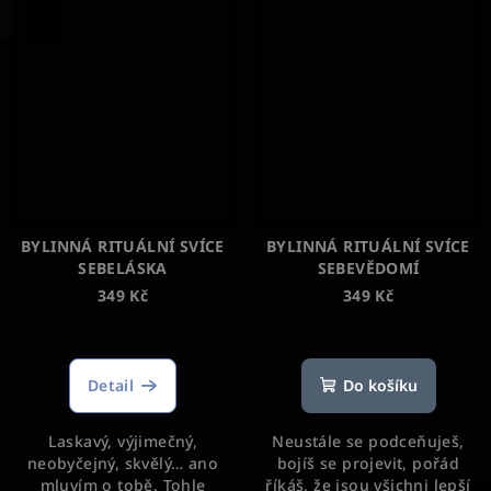
BYLINNÁ RITUÁLNÍ SVÍCE
BYLINNÁ RITUÁLNÍ SVÍCE
SEBELÁSKA
SEBEVĚDOMÍ
349 Kč
349 Kč
Průměrné
Průměrné
hodnocení
hodnocení
produktu
produktu
Detail
Do košíku
je
je
5,0
5,0
Laskavý, výjimečný,
Neustále se podceňuješ,
z
z
neobyčejný, skvělý… ano
bojíš se projevit, pořád
5
5
mluvím o tobě. Tohle
říkáš, že jsou všichni lepší
hvězdiček.
hvězdiček.