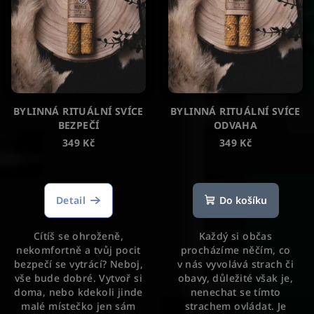
BYLINNÁ RITUÁLNÍ SVÍCE
BYLINNÁ RITUÁLNÍ SVÍCE
BEZPEČÍ
ODVAHA
349 Kč
349 Kč
Průměrné
hodnocení
produktu
Detail
Do košíku
je
5,0
Cítíš se ohroženě,
Každý si občas
z
nekomfortně a tvůj pocit
procházíme něčím, co
5
bezpečí se vytrácí? Neboj,
v nás vyvolává strach či
hvězdiček.
vše bude dobré. Vytvoř si
obavy, důležité však je,
doma, nebo kdekoli jinde
nenechat se tímto
malé místečko jen sám
strachem ovládat. Je