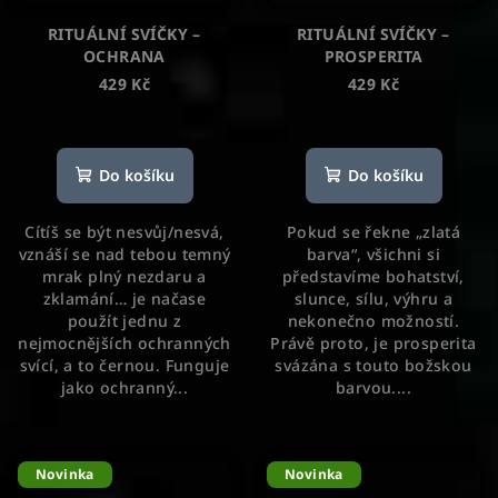
RITUÁLNÍ SVÍČKY –
RITUÁLNÍ SVÍČKY –
OCHRANA
PROSPERITA
429 Kč
429 Kč
Průměrné
Průměrné
hodnocení
hodnocení
produktu
produktu
Do košíku
Do košíku
je
je
5,0
5,0
Cítíš se být nesvůj/nesvá,
Pokud se řekne „zlatá
z
z
vznáší se nad tebou temný
barva“, všichni si
5
5
mrak plný nezdaru a
představíme bohatství,
hvězdiček.
hvězdiček.
zklamání… je načase
slunce, sílu, výhru a
použít jednu z
nekonečno možností.
nejmocnějších ochranných
Právě proto, je prosperita
svící, a to černou. Funguje
svázána s touto božskou
jako ochranný...
barvou....
Novinka
Novinka