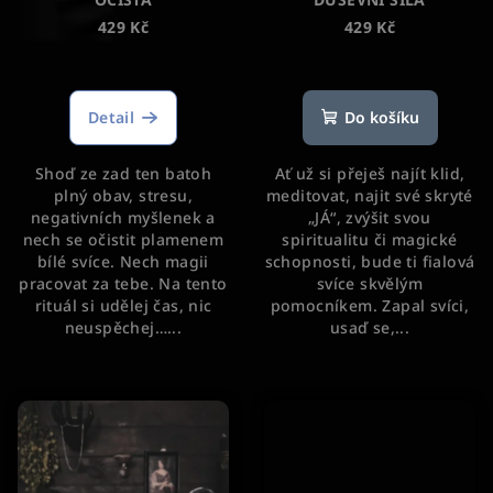
429 Kč
429 Kč
Průměrné
Průměrné
hodnocení
hodnocení
produktu
produktu
Detail
Do košíku
je
je
5,0
5,0
Shoď ze zad ten batoh
Ať už si přeješ najít klid,
z
z
plný obav, stresu,
meditovat, najit své skryté
5
5
negativních myšlenek a
„JÁ“, zvýšit svou
hvězdiček.
hvězdiček.
nech se očistit plamenem
spiritualitu či magické
bílé svíce. Nech magii
schopnosti, bude ti fialová
pracovat za tebe. Na tento
svíce skvělým
rituál si udělej čas, nic
pomocníkem. Zapal svíci,
neuspěchej…...
usaď se,...