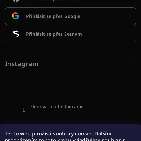
Přihlásit se přes Google
Přihlásit se přes Seznam
Instagram
Sledovat na Instagramu
Přijímáme online platby
Tento web používá soubory cookie. Dalším
procházením tohoto webu vyjadřujete souhlas s