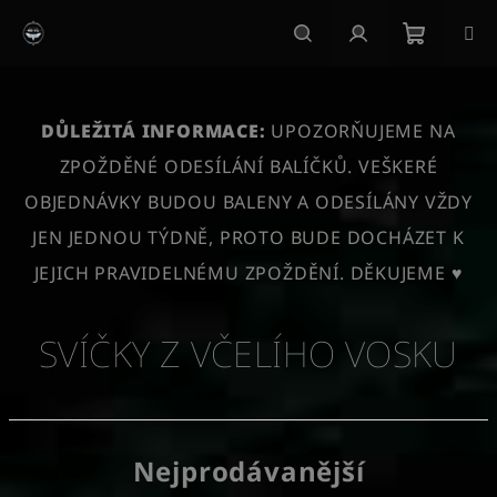
Přejít
na
obsah
Nákupn
Hledat
Přihlášení
košík
DŮLEŽITÁ INFORMACE:
UPOZORŇUJEME NA
ZPOŽDĚNÉ ODESÍLÁNÍ BALÍČKŮ. VEŠKERÉ
OBJEDNÁVKY BUDOU BALENY A ODESÍLÁNY VŽDY
JEN JEDNOU TÝDNĚ, PROTO BUDE DOCHÁZET K
JEJICH PRAVIDELNÉMU ZPOŽDĚNÍ. DĚKUJEME ♥
SVÍČKY Z VČELÍHO VOSKU
Nejprodávanější