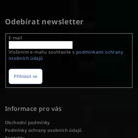
d
v
a
á
n
c
Odebírat newsletter
í
í
p
r
E-mail
v
k
Vložením e-mailu souhlasíte s
podmínkami ochrany
y
osobních údajů
v
ý
Přihlásit se
p
i
Z
s
á
u
p
Informace pro vás
a
Obchodní podmínky
t
Podmínky ochrany osobních údajů
í
Kontakty