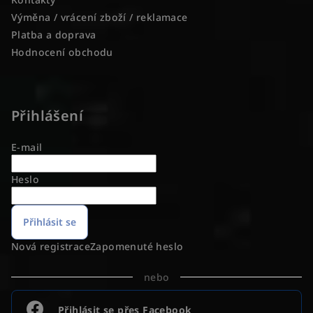
Výměna / vrácení zboží / reklamace
Platba a doprava
Hodnocení obchodu
Přihlášení
E-mail
Heslo
Přihlásit se
Nová registrace
Zapomenuté heslo
nebo
Přihlásit se přes Facebook