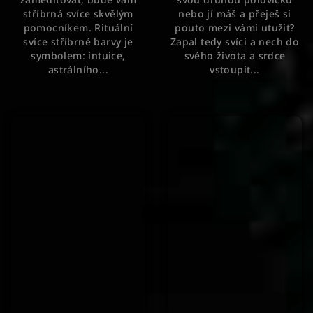
hvězdiček.
stříbrná svíce skvělým
nebo jí máš a přeješ si
pomocníkem. Rituální
pouto mezi vámi utužit?
svíce stříbrné barvy je
Zapal tedy svíci a nech do
symbolem: intuice,
svého života a srdce
astrálního...
vstoupit...