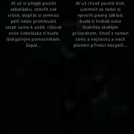
Ať už si přeješ posílit
Ať už chceš pocítit klid,
sebelásku, otevřít své
uzemnit se nebo si
srdce, dopřát si jemnou
vytvořit pevný základ,
péči nebo prohloubit
bude ti hnědá svíce
vztah sama k sobě, růžové
Stabilita skvělým
svíce Sebeláska ti bude
průvodcem. Shoď z ramen
láskyplným pomocníkem.
stres a nejistotu a nech
Zapal...
plamen přinést bezpečí...