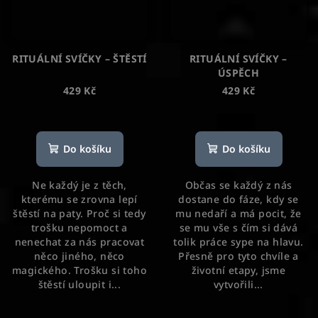
RITUÁLNÍ SVÍČKY – ŠTĚSTÍ
RITUÁLNÍ SVÍČKY –
ÚSPĚCH
429 Kč
429 Kč
Průměrné
hodnocení
produktu
Do košíku
Do košíku
je
5,0
Ne každý je z těch,
Občas se každý z nás
z
kterému se zrovna lepí
dostane do fáze, kdy se
5
štěstí na paty. Proč si tedy
mu nedaří a má pocit, že
hvězdiček.
trošku nepomoct a
se mu vše s čím si dává
nenechat za nás pracovat
tolik práce sype na hlavu.
něco jiného, něco
Přesně pro tyto chvíle a
magického. Trošku si toho
životní etapy, jsme
štěstí uloupit i...
vytvořili...